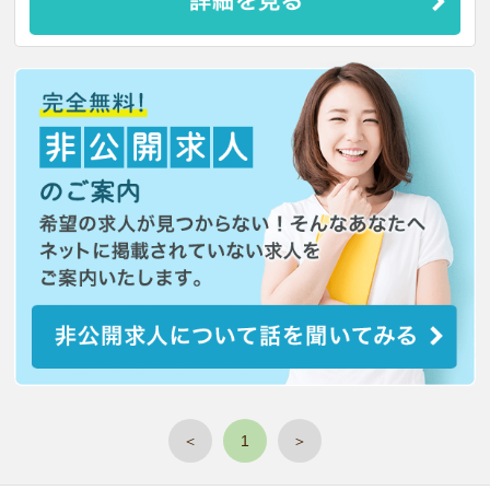
＜
1
＞