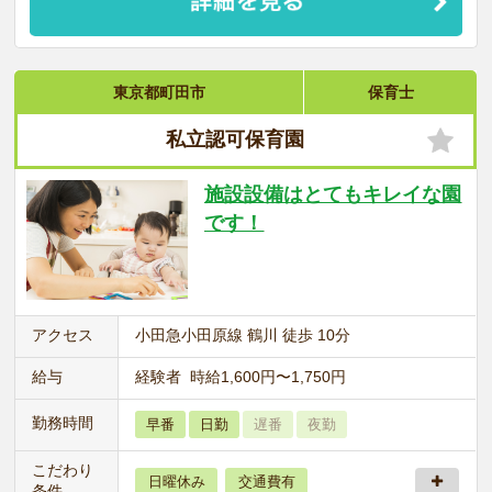
東京都町田市
保育士
私立認可保育園
施設設備はとてもキレイな園
です！
アクセス
小田急小田原線 鶴川 徒歩 10分
給与
経験者 時給1,600円〜1,750円
勤務時間
早番
日勤
遅番
夜勤
こだわり
日曜休み
交通費有
条件