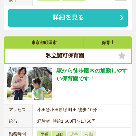
東京都町田市
保育士
私立認可保育園
駅から徒歩圏内の通勤しやす
い保育園です！
アクセス
小田急小田原線 町田 徒歩 10分
給与
経験者 時給1,600円〜1,750円
勤務時間
早番
日勤
遅番
夜勤