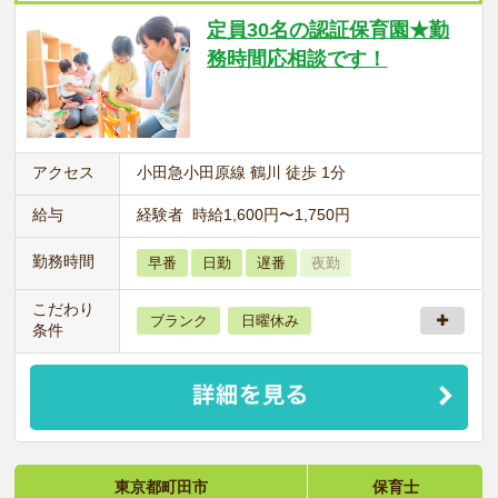
定員30名の認証保育園★勤
務時間応相談です！
アクセス
小田急小田原線 鶴川 徒歩 1分
給与
経験者 時給1,600円〜1,750円
勤務時間
早番
日勤
遅番
夜勤
こだわり
ブランク
日曜休み
条件
東京都町田市
保育士