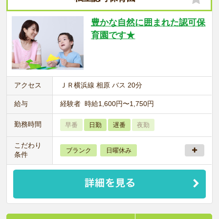
豊かな自然に囲まれた認可保
育園です★
アクセス
ＪＲ横浜線 相原 バス 20分
給与
経験者 時給1,600円〜1,750円
勤務時間
早番
日勤
遅番
夜勤
こだわり
ブランク
日曜休み
条件