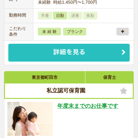
未経験 時給1,450円〜1,700円
勤務時間
早番
日勤
遅番
夜勤
こだわり
未 経 験
ブランク
条件
東京都町田市
保育士
私立認可保育園
年度末までのお仕事です