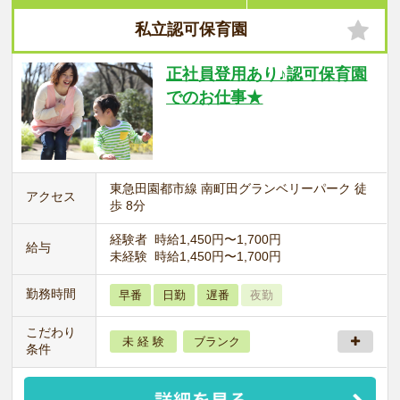
私立認可保育園
正社員登用あり♪認可保育園
でのお仕事★
東急田園都市線 南町田グランベリーパーク 徒
アクセス
歩 8分
経験者 時給1,450円〜1,700円
給与
未経験 時給1,450円〜1,700円
勤務時間
早番
日勤
遅番
夜勤
こだわり
未 経 験
ブランク
条件