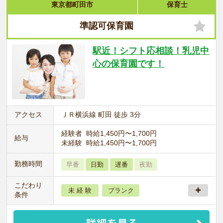
東京都町田市
保育士
準認可保育園
駅近！シフト応相談！乳児中
心の保育園です！
アクセス
ＪＲ横浜線 町田 徒歩 3分
経験者 時給1,450円〜1,700円
給与
未経験 時給1,450円〜1,700円
勤務時間
早番
日勤
遅番
夜勤
こだわり
未 経 験
ブランク
条件