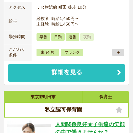
アクセス
ＪＲ横浜線 町田 徒歩 10分
経験者 時給1,450円〜
給与
未経験 時給1,450円〜
勤務時間
早番
日勤
遅番
夜勤
こだわり
未 経 験
ブランク
条件
東京都町田市
保育士
私立認可保育園
人間関係良好★子供達の笑顔
の中で働きませんか？