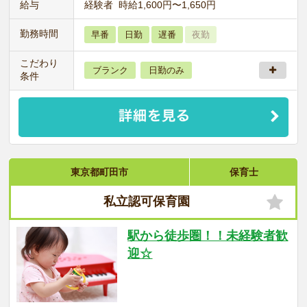
給与
経験者 時給1,600円〜1,650円
勤務時間
早番
日勤
遅番
夜勤
こだわり
ブランク
日勤のみ
条件
東京都町田市
保育士
私立認可保育園
駅から徒歩圏！！未経験者歓
迎☆