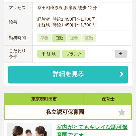
アクセス
京王相模原線 多摩境 徒歩 12分
経験者 時給1,450円〜1,700円
給与
未経験 時給1,450円〜1,700円
勤務時間
早番
日勤
遅番
夜勤
こだわり
未 経 験
ブランク
条件
東京都町田市
保育士
私立認可保育園
室内がとてもキレイな認可保
育園です★