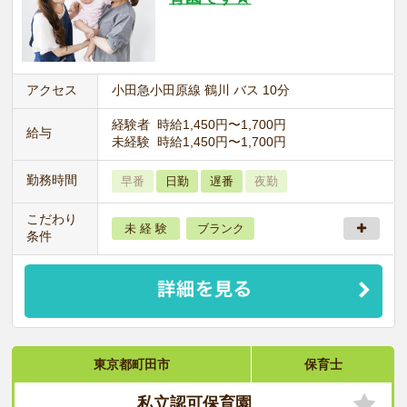
アクセス
小田急小田原線 鶴川 バス 10分
経験者 時給1,450円〜1,700円
給与
未経験 時給1,450円〜1,700円
勤務時間
早番
日勤
遅番
夜勤
こだわり
未 経 験
ブランク
条件
東京都町田市
保育士
私立認可保育園