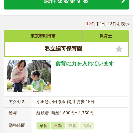
13
件中1件-13件を表示
東京都町田市
保育士
私立認可保育園
食育に力を入れています
アクセス
小田急小田原線 鶴川 徒歩 15分
給与
経験者 時給1,600円〜1,750円
勤務時間
早番
日勤
遅番
夜勤