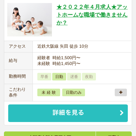
★２０２２年４月求人★アッ
トホームな職場で働きません
か？
アクセス
近鉄大阪線 矢田 徒歩 10分
経験者 時給1,500円〜
給与
未経験 時給1,450円〜
勤務時間
早番
日勤
遅番
夜勤
こだわり
未 経 験
日勤のみ
条件