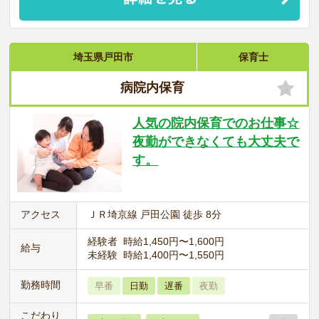
埼玉県戸田市
保育士
病院内保育
人気の院内保育でのお仕事☆
夜勤ができなくても大丈夫で
す。
アクセス
ＪＲ埼京線 戸田公園 徒歩 8分
経験者 時給1,450円〜1,600円
給与
未経験 時給1,400円〜1,550円
勤務時間
早番
日勤
遅番
夜勤
こだわり