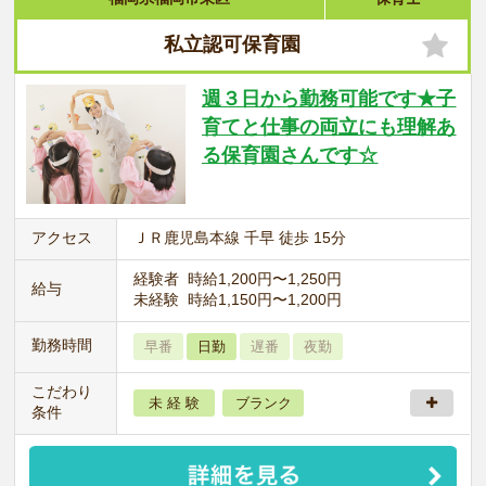
私立認可保育園
週３日から勤務可能です★子
育てと仕事の両立にも理解あ
る保育園さんです☆
アクセス
ＪＲ鹿児島本線 千早 徒歩 15分
経験者 時給1,200円〜1,250円
給与
未経験 時給1,150円〜1,200円
勤務時間
早番
日勤
遅番
夜勤
こだわり
未 経 験
ブランク
条件