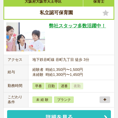
大阪府大阪市天王寺区
保育士
私立認可保育園
弊社スタッフ多数活躍中！
アクセス
地下鉄谷町線 谷町九丁目 徒歩 3分
経験者 時給1,350円〜1,500円
給与
未経験 時給1,300円〜1,450円
勤務時間
早番
日勤
遅番
夜勤
こだわり
未 経 験
ブランク
条件