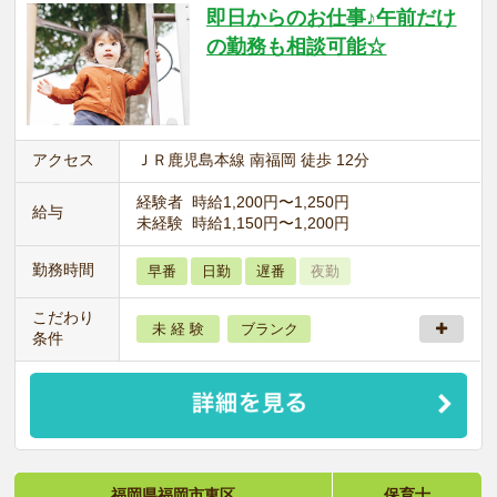
即日からのお仕事♪午前だけ
の勤務も相談可能☆
アクセス
ＪＲ鹿児島本線 南福岡 徒歩 12分
経験者 時給1,200円〜1,250円
給与
未経験 時給1,150円〜1,200円
勤務時間
早番
日勤
遅番
夜勤
こだわり
未 経 験
ブランク
条件
福岡県福岡市東区
保育士