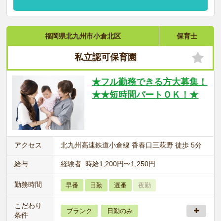
福岡県北九州市小倉北区
保育士
私立認可保育園
★フル勤務できる方大募集！
★★短時間パートＯＫ！★
アクセス
北九州高速鉄道小倉線 香春口三萩野 徒歩 5分
給与
経験者 時給1,200円〜1,250円
勤務時間
早番
日勤
遅番
夜勤
こだわり
ブランク
日勤のみ
条件