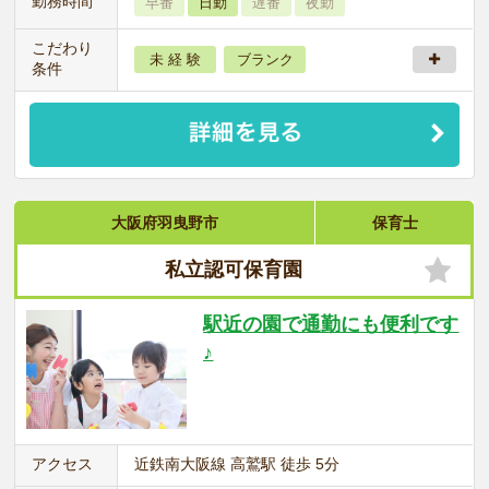
勤務時間
早番
日勤
遅番
夜勤
こだわり
未 経 験
ブランク
条件
大阪府羽曳野市
保育士
私立認可保育園
駅近の園で通勤にも便利です
♪
アクセス
近鉄南大阪線 高鷲駅 徒歩 5分