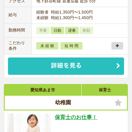
アクセス
地下鉄谷町線 喜連瓜破 徒歩 5分
経験者 時給1,350円〜1,500円
給与
未経験 時給1,300円〜1,450円
勤務時間
早番
日勤
遅番
夜勤
こだわり
未 経 験
短 時 間
条件
愛知県あま市
保育士
幼稚園
保育士のお仕事！