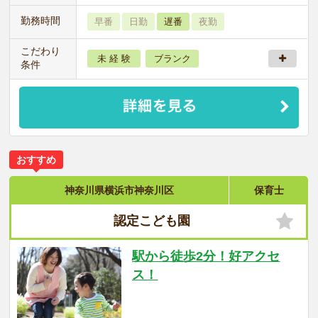
勤務時間
早番
日勤
遅番
夜勤
こだわり
未 経 験
ブランク
条件
おすすめ
神奈川県横浜市神奈川区
保育士
認定こども園
駅から徒歩2分！好アクセ
ス！