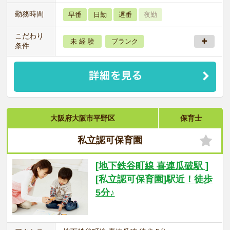
勤務時間
早番
日勤
遅番
夜勤
こだわり
未 経 験
ブランク
条件
大阪府大阪市平野区
保育士
私立認可保育園
[地下鉄谷町線 喜連瓜破駅 ]
[私立認可保育園]駅近！徒歩
5分♪