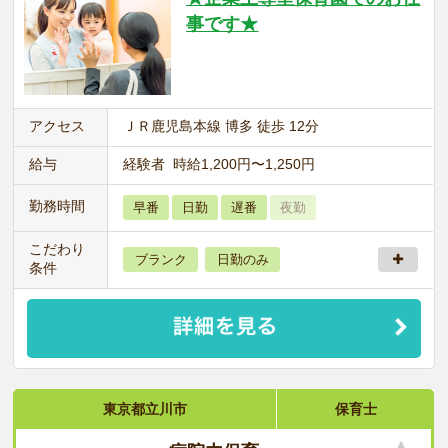
事です★
アクセス
ＪＲ鹿児島本線 博多 徒歩 12分
給与
経験者 時給1,200円〜1,250円
勤務時間
早番
日勤
遅番
夜勤
こだわり
ブランク
日勤のみ
条件
東京都立川市
保育士