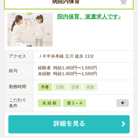
病院内保育
院内保育、派遣求人です♪
アクセス
ＪＲ中央本線 立川 徒歩 11分
経験者 時給1,450円〜1,550円
給与
未経験 時給1,450円〜1,550円
勤務時間
早番
日勤
遅番
夜勤
こだわり
未 経 験
週３～４
条件