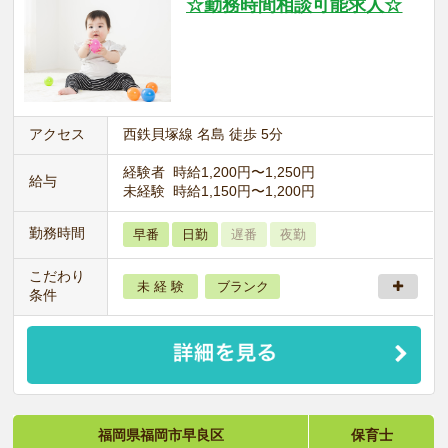
☆勤務時間相談可能求人☆
アクセス
西鉄貝塚線 名島 徒歩 5分
経験者 時給1,200円〜1,250円
給与
未経験 時給1,150円〜1,200円
勤務時間
早番
日勤
遅番
夜勤
こだわり
未 経 験
ブランク
条件
福岡県福岡市早良区
保育士