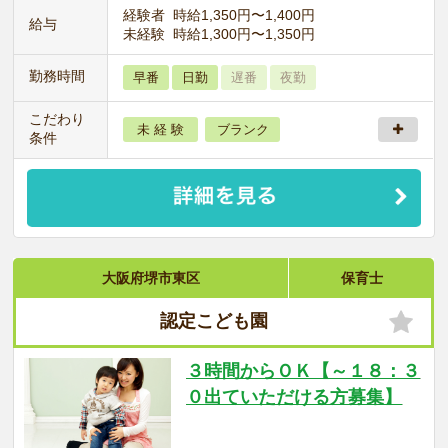
経験者 時給1,350円〜1,400円
給与
未経験 時給1,300円〜1,350円
勤務時間
早番
日勤
遅番
夜勤
こだわり
未 経 験
ブランク
条件
大阪府堺市東区
保育士
認定こども園
３時間からＯＫ【～１８：３
０出ていただける方募集】