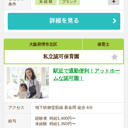
未 経 験
ブランク
条件
大阪府堺市北区
保育士
私立認可保育園
駅近で通勤便利！アットホー
ムな認可園！
アクセス
地下鉄御堂筋線 新金岡 徒歩 6分
経験者 時給1,400円〜
給与
未経験 時給1,350円〜