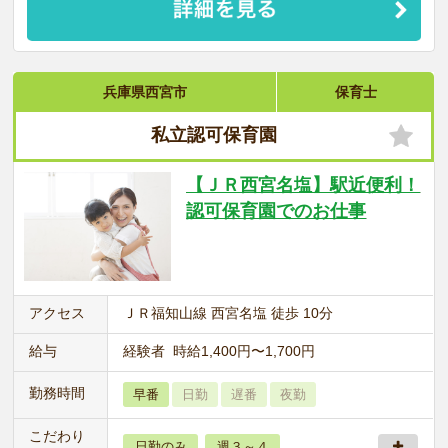
兵庫県西宮市
保育士
私立認可保育園
【ＪＲ西宮名塩】駅近便利！
認可保育園でのお仕事
アクセス
ＪＲ福知山線 西宮名塩 徒歩 10分
給与
経験者 時給1,400円〜1,700円
勤務時間
早番
日勤
遅番
夜勤
こだわり
日勤のみ
週３～４