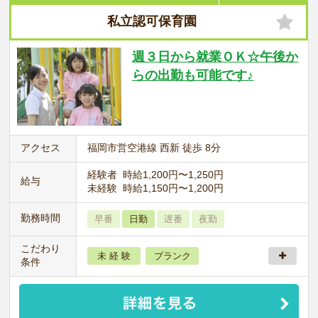
私立認可保育園
週３日から就業ＯＫ☆午後か
らの出勤も可能です♪
アクセス
福岡市営空港線 西新 徒歩 8分
経験者 時給1,200円〜1,250円
給与
未経験 時給1,150円〜1,200円
勤務時間
早番
日勤
遅番
夜勤
こだわり
未 経 験
ブランク
条件