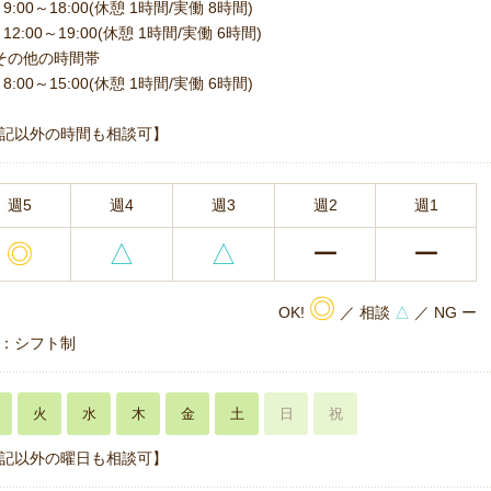
9:00～18:00(休憩 1時間/実働 8時間)
12:00～19:00(休憩 1時間/実働 6時間)
その他の時間帯
8:00～15:00(休憩 1時間/実働 6時間)
記以外の時間も相談可】
週5
週4
週3
週2
週1
◎
△
△
ー
ー
◎
OK!
／ 相談
△
／ NG ー
：シフト制
火
水
木
金
土
日
祝
記以外の曜日も相談可】