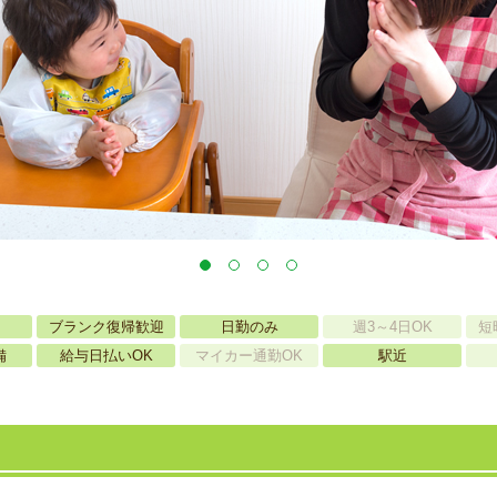
ブランク復帰歓迎
日勤のみ
週3～4日OK
短
備
給与日払いOK
マイカー通勤OK
駅近