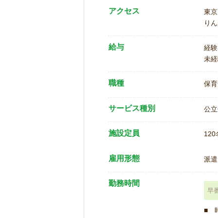
アクセス
東京
りん
給与
経験
未経
職種
保育
サービス種別
公立
施設定員
120
雇用形態
派遣
勤務時間
早
■ 