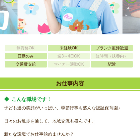
無資格OK
未経験OK
ブランク復帰歓迎
日勤のみ
週3～4日OK
短時間（扶養内）
交通費支給
マイカー通勤OK
駅近
お仕事内容
◆
こんな職場です！
子ども達の笑顔がいっぱい、季節行事も盛んな認証保育園♪
日々のお散歩を通して、地域交流も盛んです。
新たな環境でお仕事始めませんか？