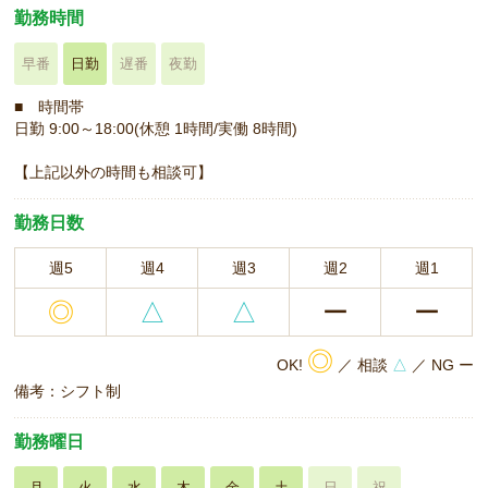
勤務時間
早番
日勤
遅番
夜勤
■ 時間帯
日勤 9:00～18:00(休憩 1時間/実働 8時間)
【上記以外の時間も相談可】
勤務日数
週5
週4
週3
週2
週1
◎
△
△
ー
ー
◎
OK!
／ 相談
△
／ NG ー
備考：シフト制
勤務曜日
月
火
水
木
金
土
日
祝