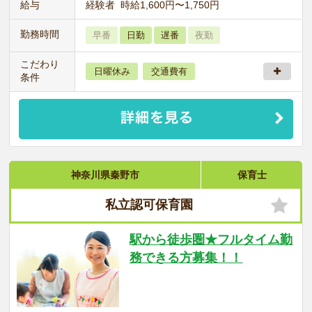
給与
経験者 時給1,600円〜1,750円
勤務時間
早番
日勤
遅番
夜勤
こだわり
日曜休み
交通費有
条件
神奈川県秦野市
保育士
私立認可保育園
駅から徒歩圏★フルタイム勤
務できる方募集！！