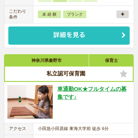
こだわり
未 経 験
ブランク
条件
神奈川県秦野市
保育士
私立認可保育園
車通勤OK★フルタイムの募
集です♪
アクセス
小田急小田原線 東海大学前 徒歩 6分