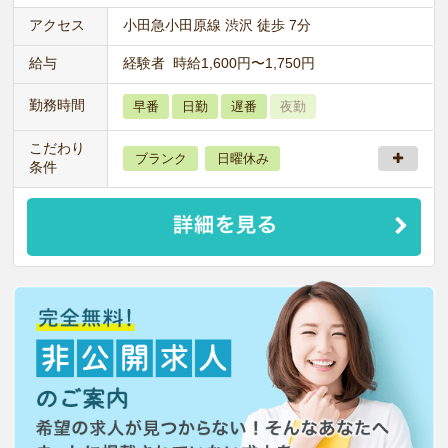
アクセス
小田急小田原線 渋沢 徒歩 7分
給与
経験者 時給1,600円〜1,750円
勤務時間
早番
日勤
遅番
夜勤
こだわり
ブランク
日曜休み
条件