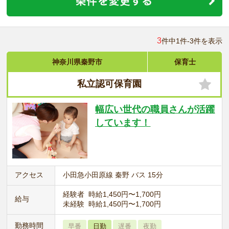
3
件中1件-3件を表示
神奈川県秦野市
保育士
私立認可保育園
幅広い世代の職員さんが活躍
しています！
アクセス
小田急小田原線 秦野 バス 15分
経験者 時給1,450円〜1,700円
給与
未経験 時給1,450円〜1,700円
勤務時間
早番
日勤
遅番
夜勤