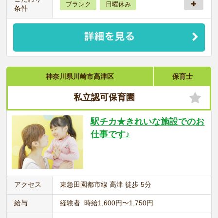
ブランク
日曜休み
条件
神奈川県川崎市高津区
保育士
私立認可保育園
駅チカ★きれいな施設でのお
仕事です♪
アクセス
東急田園都市線 高津 徒歩 5分
給与
経験者 時給1,600円〜1,750円