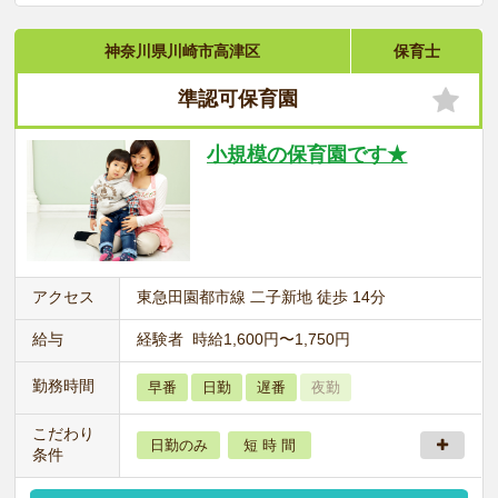
神奈川県川崎市高津区
保育士
準認可保育園
小規模の保育園です★
アクセス
東急田園都市線 二子新地 徒歩 14分
給与
経験者 時給1,600円〜1,750円
勤務時間
早番
日勤
遅番
夜勤
こだわり
日勤のみ
短 時 間
条件