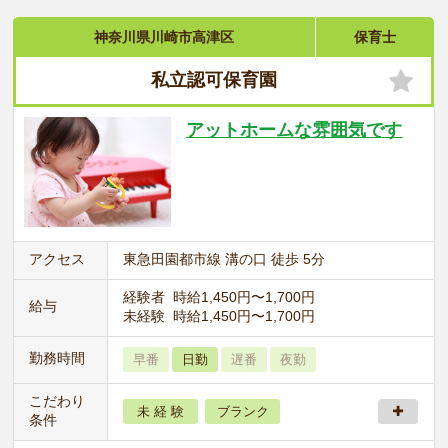
神奈川県川崎市高津区
保育士
私立認可保育園
アットホームな雰囲気です
アクセス
東急田園都市線 溝の口 徒歩 5分
経験者 時給1,450円〜1,700円
給与
未経験 時給1,450円〜1,700円
勤務時間
早番
日勤
遅番
夜勤
こだわり
未 経 験
ブランク
条件