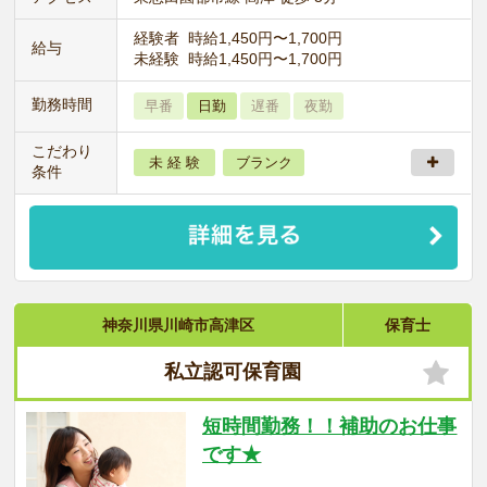
経験者 時給1,450円〜1,700円
給与
未経験 時給1,450円〜1,700円
勤務時間
早番
日勤
遅番
夜勤
こだわり
未 経 験
ブランク
条件
神奈川県川崎市高津区
保育士
私立認可保育園
短時間勤務！！補助のお仕事
です★