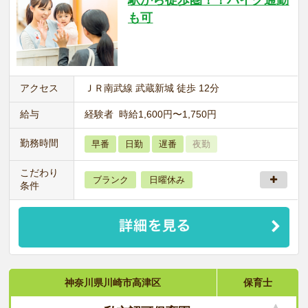
も可
アクセス
ＪＲ南武線 武蔵新城 徒歩 12分
給与
経験者 時給1,600円〜1,750円
勤務時間
早番
日勤
遅番
夜勤
こだわり
ブランク
日曜休み
条件
神奈川県川崎市高津区
保育士