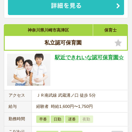
神奈川県川崎市高津区
保育士
私立認可保育園
駅近できれいな認可保育園☆
アクセス
ＪＲ南武線 武蔵溝ノ口 徒歩 5分
給与
経験者 時給1,600円〜1,750円
勤務時間
早番
日勤
遅番
夜勤
こだわり