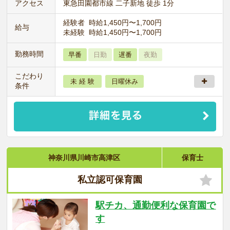
アクセス
東急田園都市線 二子新地 徒歩 1分
経験者 時給1,450円〜1,700円
給与
未経験 時給1,450円〜1,700円
勤務時間
早番
日勤
遅番
夜勤
こだわり
未 経 験
日曜休み
条件
神奈川県川崎市高津区
保育士
私立認可保育園
駅チカ、通勤便利な保育園で
す