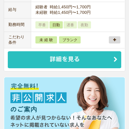
経験者 時給1,450円〜1,700円
給与
未経験 時給1,450円〜1,700円
勤務時間
早番
日勤
遅番
夜勤
こだわり
未 経 験
ブランク
条件