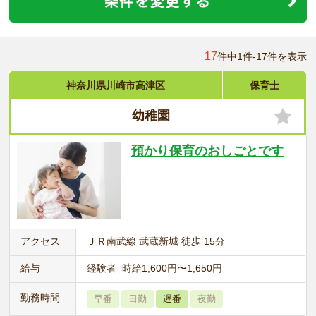
17
件中1件-17件を表示
神奈川県川崎市高津区
保育士
幼稚園
預かり保育のおしごとです
アクセス
ＪＲ南武線 武蔵新城 徒歩 15分
給与
経験者 時給1,600円〜1,650円
勤務時間
早番
日勤
遅番
夜勤