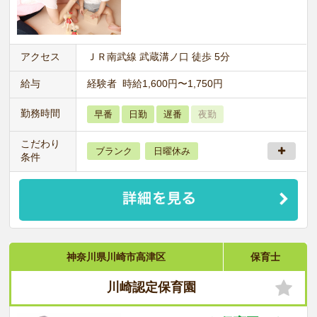
アクセス
ＪＲ南武線 武蔵溝ノ口 徒歩 5分
給与
経験者 時給1,600円〜1,750円
勤務時間
早番
日勤
遅番
夜勤
こだわり
ブランク
日曜休み
条件
神奈川県川崎市高津区
保育士
川崎認定保育園