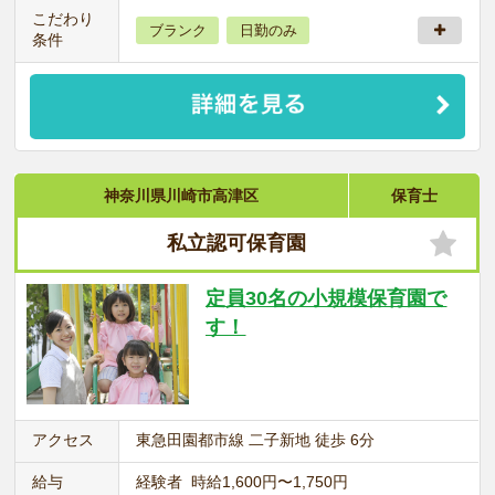
こだわり
ブランク
日勤のみ
条件
神奈川県川崎市高津区
保育士
私立認可保育園
定員30名の小規模保育園で
す！
アクセス
東急田園都市線 二子新地 徒歩 6分
給与
経験者 時給1,600円〜1,750円