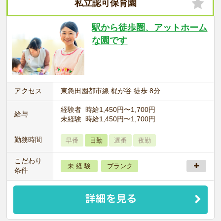
私立認可保育園
駅から徒歩圏、アットホーム
な園です
アクセス
東急田園都市線 梶が谷 徒歩 8分
経験者 時給1,450円〜1,700円
給与
未経験 時給1,450円〜1,700円
勤務時間
早番
日勤
遅番
夜勤
こだわり
未 経 験
ブランク
条件