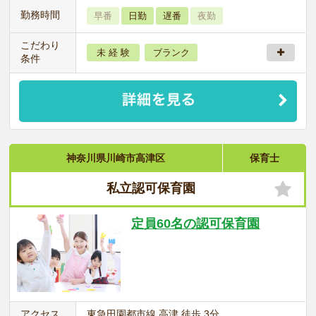
勤務時間
早番
日勤
遅番
夜勤
こだわり
未 経 験
ブランク
条件
神奈川県川崎市高津区
保育士
私立認可保育園
定員60名の認可保育園
アクセス
東急田園都市線 高津 徒歩 3分