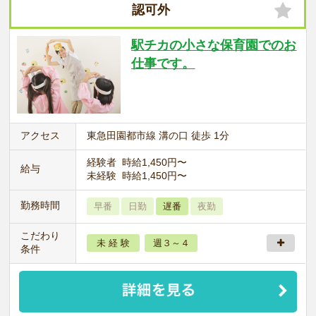
認可外
駅チカの小さな保育園でのお
仕事です。
アクセス
東急田園都市線 溝の口 徒歩 1分
経験者 時給1,450円〜
給与
未経験 時給1,450円〜
勤務時間
早番
日勤
遅番
夜勤
こだわり
未 経 験
週３～４
条件