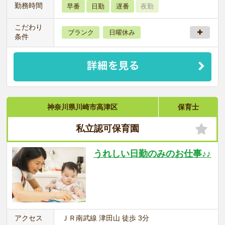
勤務時間
早番
日勤
遅番
夜勤
こだわり
ブランク
日曜休み
条件
神奈川県川崎市高津区
保育士
私立認可保育園
うれしい日勤のみのお仕事♪♪
アクセス
ＪＲ南武線 津田山 徒歩 3分