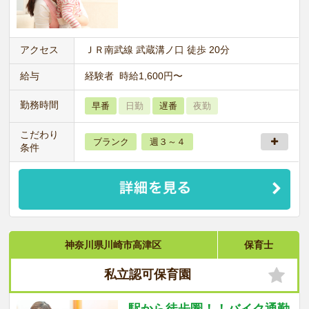
アクセス
ＪＲ南武線 武蔵溝ノ口 徒歩 20分
給与
経験者 時給1,600円〜
勤務時間
早番
日勤
遅番
夜勤
こだわり
ブランク
週３～４
条件
神奈川県川崎市高津区
保育士
私立認可保育園
駅から徒歩圏！！バイク通勤