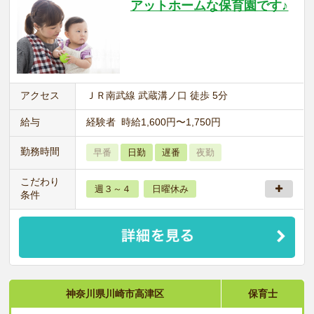
アットホームな保育園です♪
アクセス
ＪＲ南武線 武蔵溝ノ口 徒歩 5分
給与
経験者 時給1,600円〜1,750円
勤務時間
早番
日勤
遅番
夜勤
こだわり
週３～４
日曜休み
条件
神奈川県川崎市高津区
保育士