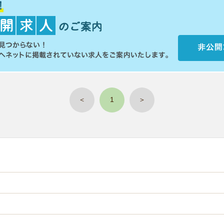
＜
1
＞