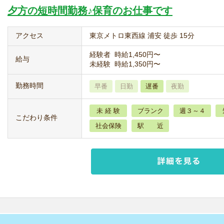
夕方の短時間勤務♪保育のお仕事です
アクセス
東京メトロ東西線 浦安 徒歩 15分
経験者 時給1,450円〜
給与
未経験 時給1,350円〜
勤務時間
早番
日勤
遅番
夜勤
未 経 験
ブランク
週３～４
こだわり条件
社会保険
駅 近