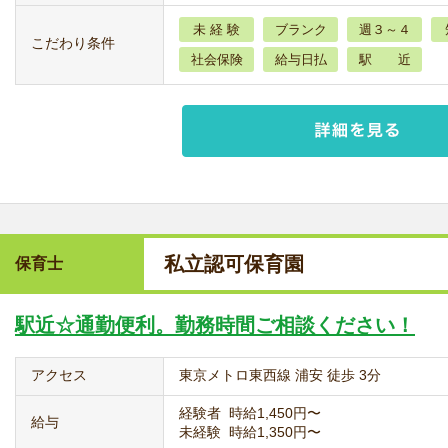
未 経 験
ブランク
週３～４
こだわり条件
社会保険
給与日払
駅 近
私立認可保育園
保育士
駅近☆通勤便利。勤務時間ご相談ください！
アクセス
東京メトロ東西線 浦安 徒歩 3分
経験者 時給1,450円〜
給与
未経験 時給1,350円〜