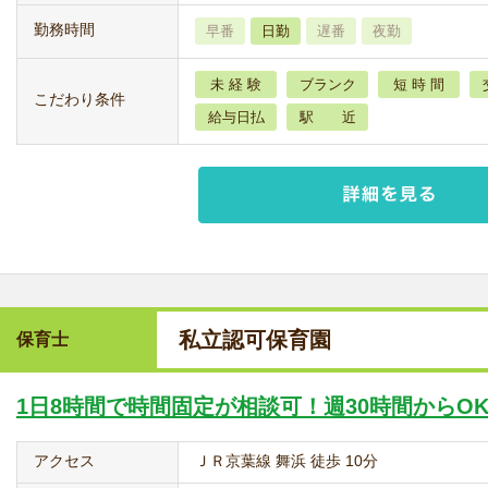
勤務時間
早番
日勤
遅番
夜勤
未 経 験
ブランク
短 時 間
こだわり条件
給与日払
駅 近
私立認可保育園
保育士
1日8時間で時間固定が相談可！週30時間からO
アクセス
ＪＲ京葉線 舞浜 徒歩 10分