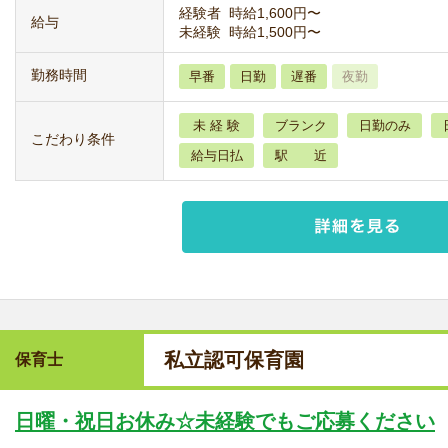
経験者 時給1,600円〜
給与
未経験 時給1,500円〜
勤務時間
早番
日勤
遅番
夜勤
未 経 験
ブランク
日勤のみ
こだわり条件
給与日払
駅 近
私立認可保育園
保育士
日曜・祝日お休み☆未経験でもご応募ください