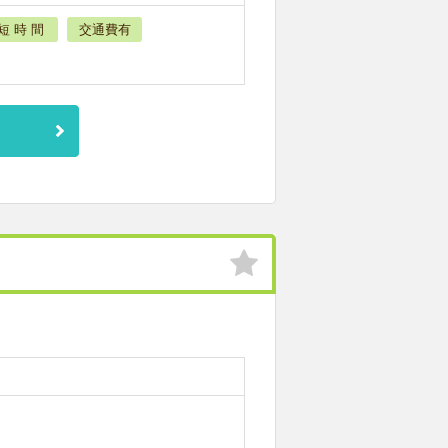
短 時 間
交通費有