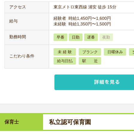
アクセス
東京メトロ東西線 浦安 徒歩 15分
経験者 時給1,450円〜1,600円
給与
未経験 時給1,350円〜1,500円
勤務時間
早番
日勤
遅番
夜勤
未 経 験
ブランク
日曜休み
こだわり条件
給与日払
駅 近
私立認可保育園
保育士