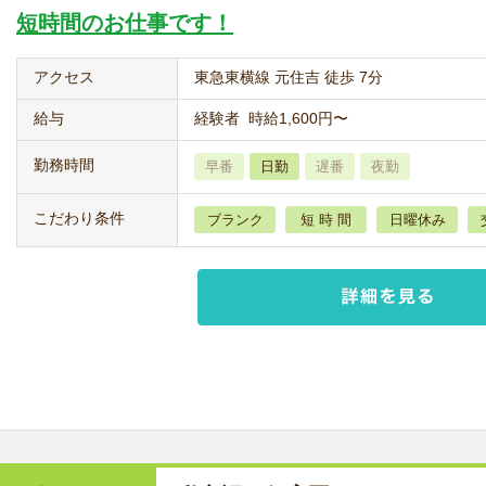
短時間のお仕事です！
アクセス
東急東横線 元住吉 徒歩 7分
給与
経験者 時給1,600円〜
勤務時間
早番
日勤
遅番
夜勤
こだわり条件
ブランク
短 時 間
日曜休み