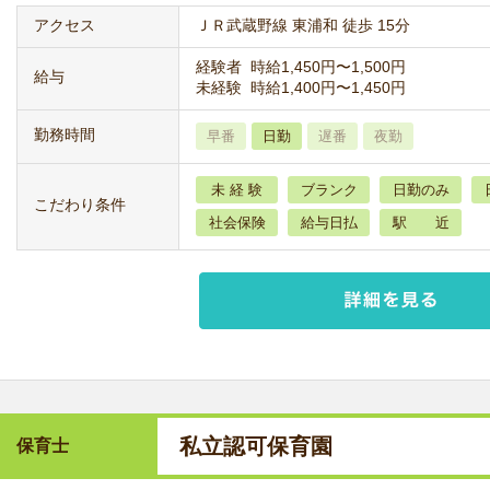
アクセス
ＪＲ武蔵野線 東浦和 徒歩 15分
経験者 時給1,450円〜1,500円
給与
未経験 時給1,400円〜1,450円
勤務時間
早番
日勤
遅番
夜勤
未 経 験
ブランク
日勤のみ
こだわり条件
社会保険
給与日払
駅 近
私立認可保育園
保育士