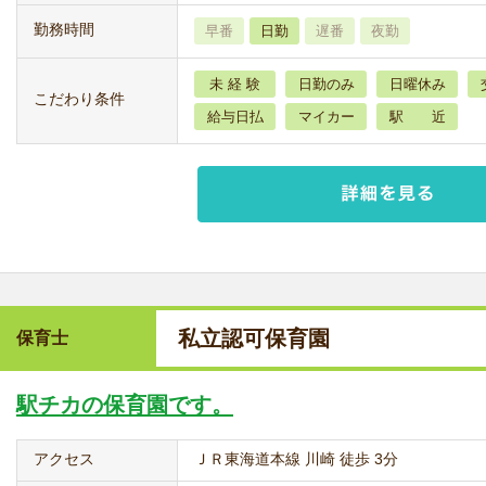
勤務時間
早番
日勤
遅番
夜勤
未 経 験
日勤のみ
日曜休み
こだわり条件
給与日払
マイカー
駅 近
私立認可保育園
保育士
駅チカの保育園です。
アクセス
ＪＲ東海道本線 川崎 徒歩 3分