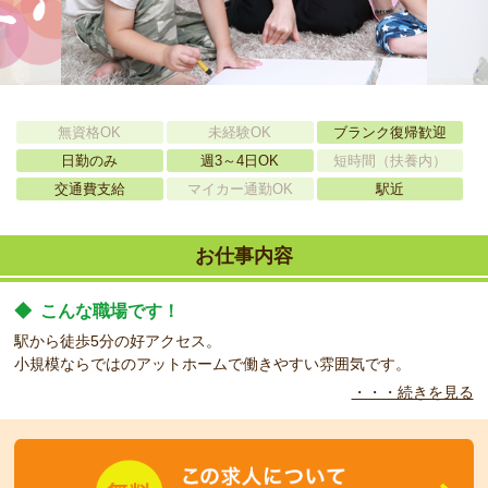
無資格OK
未経験OK
ブランク復帰歓迎
日勤のみ
週3～4日OK
短時間（扶養内）
交通費支給
マイカー通勤OK
駅近
お仕事内容
◆
こんな職場です！
駅から徒歩5分の好アクセス。
小規模ならではのアットホームで働きやすい雰囲気です。
・・・続きを見る
◆
こんな方をお待ちしています！
短時間勤務の方での相談可能です！もちろんしっかり8時間勤務可
能な方は大歓迎です！