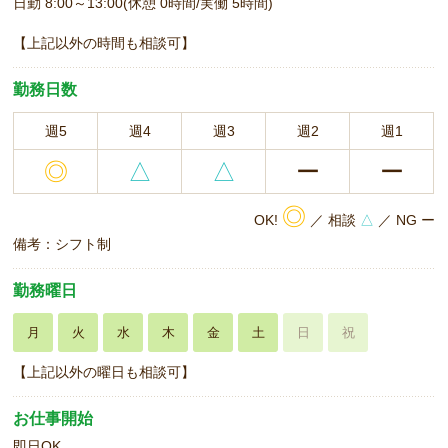
日勤 8:00～13:00(休憩 0時間/実働 5時間)
【上記以外の時間も相談可】
勤務日数
週5
週4
週3
週2
週1
◎
△
△
ー
ー
◎
OK!
／ 相談
△
／ NG ー
備考：シフト制
勤務曜日
月
火
水
木
金
土
日
祝
【上記以外の曜日も相談可】
お仕事開始
即日OK