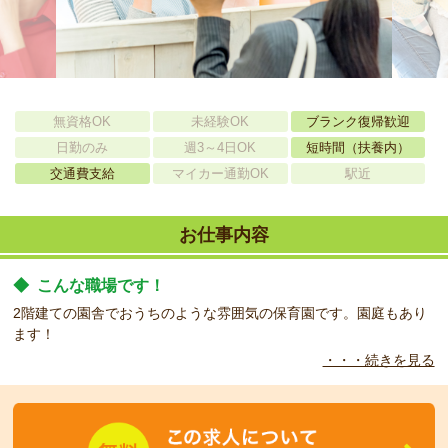
無資格OK
未経験OK
ブランク復帰歓迎
日勤のみ
週3～4日OK
短時間（扶養内）
交通費支給
マイカー通勤OK
駅近
お仕事内容
◆
こんな職場です！
2階建ての園舎でおうちのような雰囲気の保育園です。園庭もあり
ます！
・・・続きを見る
◆
こんな方をお待ちしています！
保育士資格をお持ちの方を募集しております。日数や勤務時間はご
相談ください！