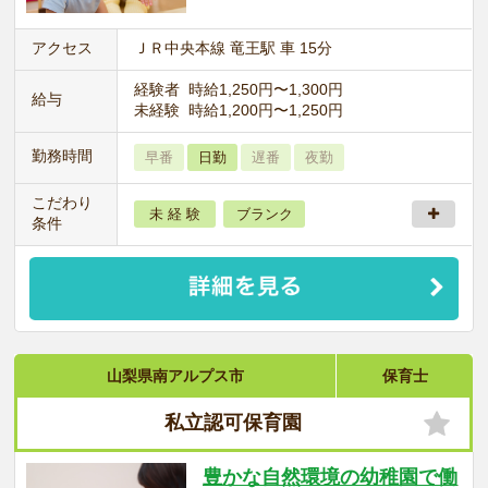
アクセス
ＪＲ中央本線 竜王駅 車 15分
経験者 時給1,250円〜1,300円
給与
未経験 時給1,200円〜1,250円
勤務時間
早番
日勤
遅番
夜勤
こだわり
未 経 験
ブランク
条件
山梨県南アルプス市
保育士
私立認可保育園
豊かな自然環境の幼稚園で働