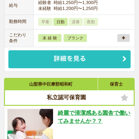
経験者 時給1,250円〜1,300円
給与
未経験 時給1,200円〜1,250円
勤務時間
早番
日勤
遅番
夜勤
こだわり
未 経 験
ブランク
条件
山梨県中巨摩郡昭和町
保育士
私立認可保育園
綺麗で清潔感ある園舎で働い
てみませんか？？