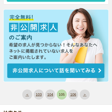
＜
103
104
105
106
＞