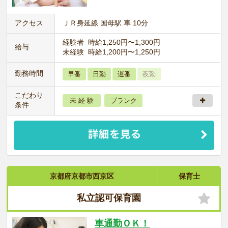
アクセス
ＪＲ身延線 国母駅 車 10分
経験者 時給1,250円〜1,300円
給与
未経験 時給1,200円〜1,250円
勤務時間
早番
日勤
遅番
夜勤
こだわり
未 経 験
ブランク
条件
京都府京都市西京区
保育士
私立認可保育園
車通勤ＯＫ！