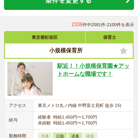
2338
件中2081件-2100件を表示
東京都杉並区
保育士
小規模保育所
駅近！！小規模保育園★アッ
トホームな職場です！
アクセス
東京メトロ丸ノ内線 中野富士見町 徒歩 2分
経験者 時給1,450円〜1,700円
給与
未経験 時給1,450円〜1,700円
勤務時間
早番
日勤
遅番
夜勤