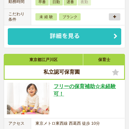
勤務時間
早番
日勤
遅番
夜勤
こだわり
未 経 験
ブランク
条件
東京都江戸川区
保育士
私立認可保育園
フリーの保育補助☆未経験
可！
アクセス
東京メトロ東西線 西葛西 徒歩 10分