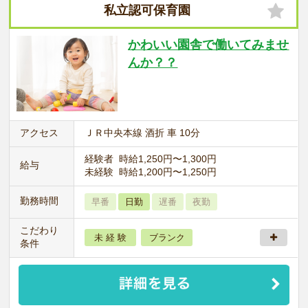
私立認可保育園
かわいい園舎で働いてみませ
んか？？
アクセス
ＪＲ中央本線 酒折 車 10分
経験者 時給1,250円〜1,300円
給与
未経験 時給1,200円〜1,250円
勤務時間
早番
日勤
遅番
夜勤
こだわり
未 経 験
ブランク
条件