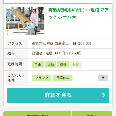
複数駅利用可能！小規模でア
ットホーム★
アクセス
都営大江戸線 西新宿五丁目 徒歩 8分
給与
経験者 時給1,600円〜1,750円
勤務時間
早番
日勤
遅番
夜勤
こだわり
ブランク
日曜休み
条件