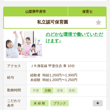
山梨県甲府市
保育士
私立認可保育園
のどかな環境で働いていただ
けます♪
アクセス
ＪＲ身延線 甲斐住吉 車 10分
経験者 時給1,250円〜1,300円
給与
未経験 時給1,200円〜1,250円
勤務時間
早番
日勤
遅番
夜勤
こだわり
未 経 験
ブランク
条件