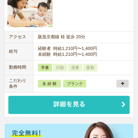
アクセス
阪急京都線 桂 徒歩 20分
経験者 時給1,210円〜1,400円
給与
未経験 時給1,210円〜1,400円
勤務時間
早番
日勤
遅番
夜勤
こだわり
未 経 験
ブランク
条件