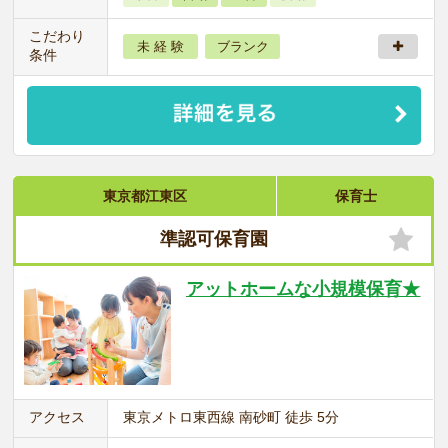
こだわり
未 経 験
ブランク
条件
東京都江東区
保育士
準認可保育園
アットホームな小規模保育★
アクセス
東京メトロ東西線 南砂町 徒歩 5分