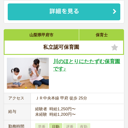
山梨県甲府市
保育士
私立認可保育園
川のほとりにたたずむ保育園
です♪
アクセス
ＪＲ中央本線 甲府 徒歩 25分
経験者 時給1,250円〜
給与
未経験 時給1,200円〜
勤務時間
早番
日勤
遅番
夜勤