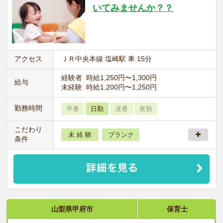
いてみませんか？？
アクセス
ＪＲ中央本線 塩崎駅 車 15分
経験者 時給1,250円〜1,300円
給与
未経験 時給1,200円〜1,250円
勤務時間
早番
日勤
遅番
夜勤
こだわり
未 経 験
ブランク
条件
山梨県甲府市
保育士