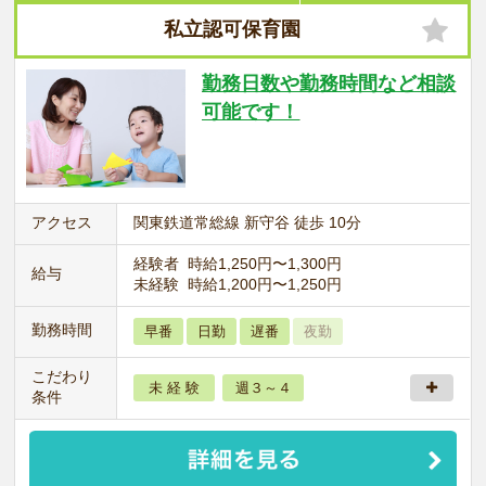
私立認可保育園
勤務日数や勤務時間など相談
可能です！
アクセス
関東鉄道常総線 新守谷 徒歩 10分
経験者 時給1,250円〜1,300円
給与
未経験 時給1,200円〜1,250円
勤務時間
早番
日勤
遅番
夜勤
こだわり
未 経 験
週３～４
条件