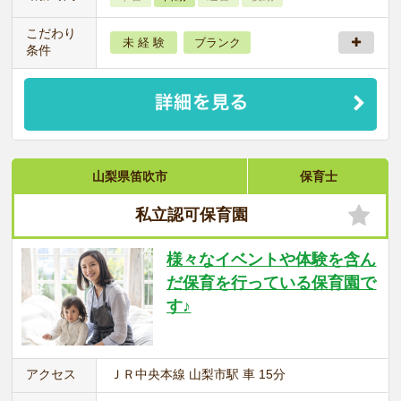
こだわり
未 経 験
ブランク
条件
山梨県笛吹市
保育士
私立認可保育園
様々なイベントや体験を含ん
だ保育を行っている保育園で
す♪
アクセス
ＪＲ中央本線 山梨市駅 車 15分