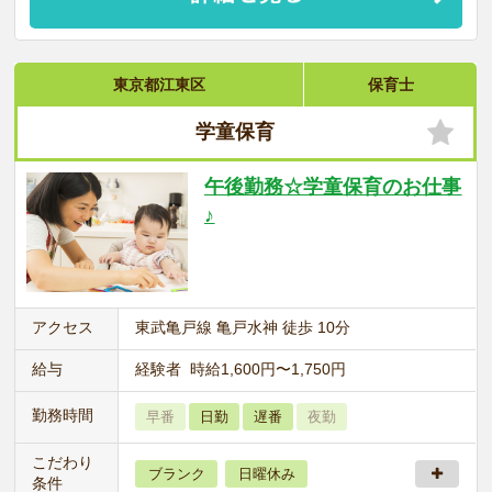
東京都江東区
保育士
学童保育
午後勤務☆学童保育のお仕事
♪
アクセス
東武亀戸線 亀戸水神 徒歩 10分
給与
経験者 時給1,600円〜1,750円
勤務時間
早番
日勤
遅番
夜勤
こだわり
ブランク
日曜休み
条件