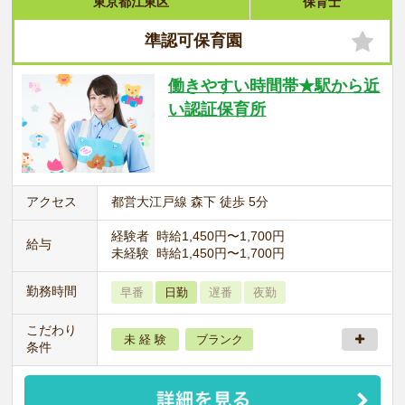
東京都江東区
保育士
準認可保育園
働きやすい時間帯★駅から近
い認証保育所
アクセス
都営大江戸線 森下 徒歩 5分
経験者 時給1,450円〜1,700円
給与
未経験 時給1,450円〜1,700円
勤務時間
早番
日勤
遅番
夜勤
こだわり
未 経 験
ブランク
条件