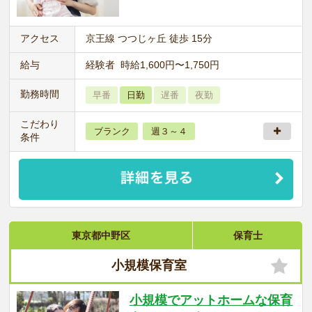
アクセス
京王線 つつじヶ丘 徒歩 15分
給与
経験者 時給1,600円〜1,750円
勤務時間
早番
日勤
遅番
夜勤
こだわり
ブランク
週３～４
条件
東京都中野区
保育士
小規模保育室
小規模でアットホームな保育