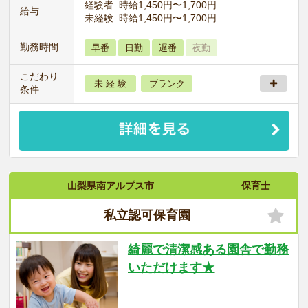
経験者 時給1,450円〜1,700円
給与
未経験 時給1,450円〜1,700円
勤務時間
早番
日勤
遅番
夜勤
こだわり
未 経 験
ブランク
条件
山梨県南アルプス市
保育士
私立認可保育園
綺麗で清潔感ある園舎で勤務
いただけます★