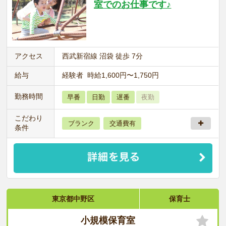
室でのお仕事です♪
アクセス
西武新宿線 沼袋 徒歩 7分
給与
経験者 時給1,600円〜1,750円
勤務時間
早番
日勤
遅番
夜勤
こだわり
ブランク
交通費有
条件
東京都中野区
保育士
小規模保育室