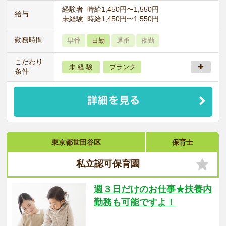
経験者 時給1,450円〜1,550円
給与
未経験 時給1,450円〜1,550円
勤務時間
早番
日勤
遅番
夜勤
こだわり
未 経 験
ブランク
条件
東京都世田谷区
保育士
私立認可保育園
週３日だけのお仕事★扶養内
勤務も可能ですよ！