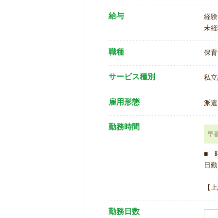
給与
経験
未経
職種
保育
サービス種別
私立
雇用形態
派遣
勤務時間
早
■ 
日勤 
【上
勤務日数