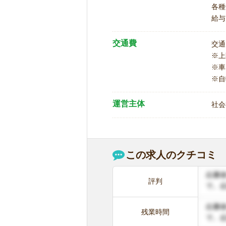
各種
給与
交通費
交通
※
※車
※自
運営主体
社会
この求人のクチコミ
評判
残業時間