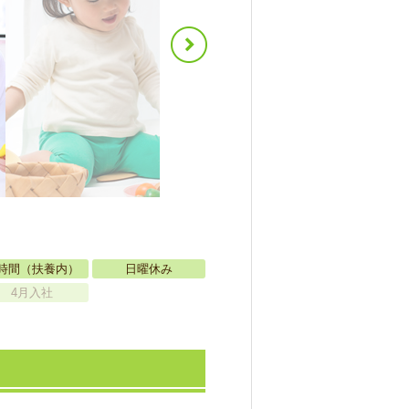
時間（扶養内）
日曜休み
4月入社