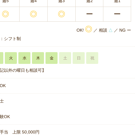
週5
週4
週3
週2
週1
◎
◎
◎
ー
ー
◎
OK!
／ 相談
△
／ NG ー
：シフト制
火
水
木
金
土
日
祝
記以外の曜日も相談可】
OK
士
験OK
手当 上限 50,000円