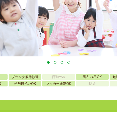
ブランク復帰歓迎
日勤のみ
週3～4日OK
短
備
給与日払いOK
マイカー通勤OK
駅近