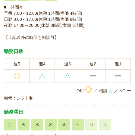
■ 時間帯
早番 7:00～12:00(休憩 1時間/実働 4時間)
日勤 8:00～17:00(休憩 1時間/実働 8時間)
夜勤 17:00～20:00(休憩 0時間/実働 3時間)
【上記以外の時間も相談可】
勤務日数
週5
週4
週3
週2
週1
◎
△
△
ー
ー
◎
OK!
／ 相談
△
／ NG ー
備考：シフト制
勤務曜日
月
火
水
木
金
土
日
祝