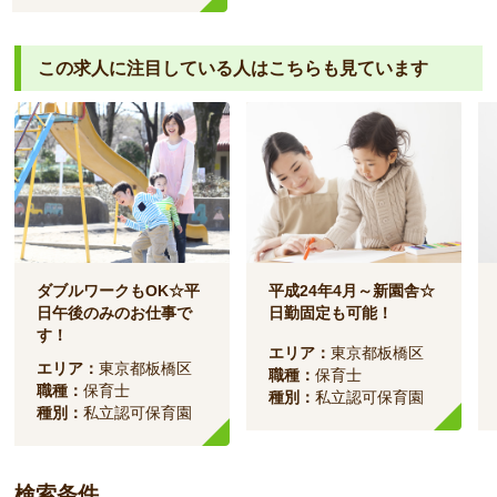
この求人に注目している人は
こちらも見ています
ダブルワークもOK☆平
平成24年4月～新園舎☆
日午後のみのお仕事で
日勤固定も可能！
す！
エリア：
東京都板橋区
エリア：
東京都板橋区
職種：
保育士
職種：
保育士
種別：
私立認可保育園
種別：
私立認可保育園
検索条件