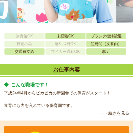
無資格OK
未経験OK
ブランク復帰歓迎
日勤のみ
週3～4日OK
短時間（扶養内）
交通費支給
マイカー通勤OK
駅近
お仕事内容
◆
こんな職場です！
平成24年4月からピカピカの新園舎での保育がスタート！
食育にも力を入れている保育園です。
・・・続きを見る
◆
こんな方をお待ちしています！
プライベートと両立させたい方、ブランクがある方、