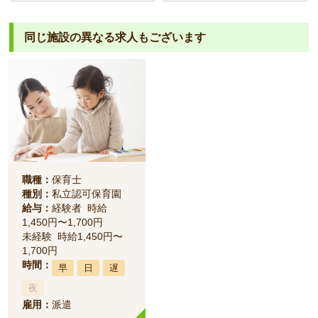
同じ施設の異なる求人もございます
職種：
保育士
種別：
私立認可保育園
給与：
経験者 時給
1,450円〜1,700円
未経験 時給1,450円〜
1,700円
時間：
早
日
遅
夜
雇用：
派遣