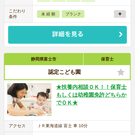
こだわり
未 経 験
ブランク
条件
静岡県富士市
保育士
認定こども園
★扶養内相談ＯＫ！！保育士
もしくは幼稚園免許どちらか
でＯＫ★
アクセス
ＪＲ東海道線 富士 車 10分