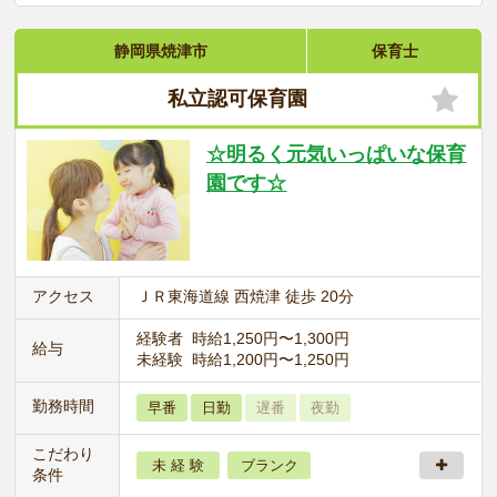
静岡県焼津市
保育士
私立認可保育園
☆明るく元気いっぱいな保育
園です☆
アクセス
ＪＲ東海道線 西焼津 徒歩 20分
経験者 時給1,250円〜1,300円
給与
未経験 時給1,200円〜1,250円
勤務時間
早番
日勤
遅番
夜勤
こだわり
未 経 験
ブランク
条件