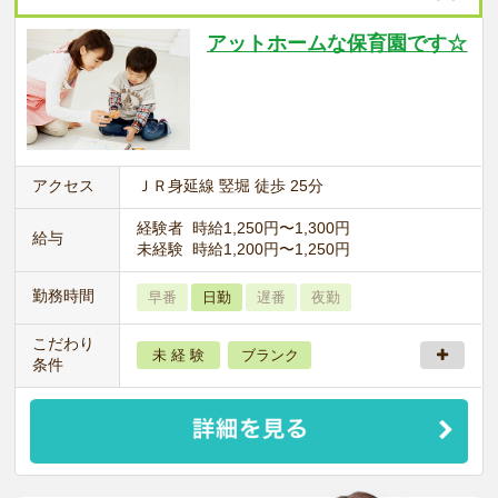
アットホームな保育園です☆
アクセス
ＪＲ身延線 竪堀 徒歩 25分
経験者 時給1,250円〜1,300円
給与
未経験 時給1,200円〜1,250円
勤務時間
早番
日勤
遅番
夜勤
こだわり
未 経 験
ブランク
条件