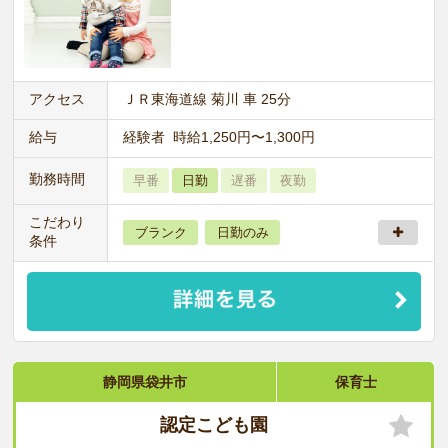
アクセス
ＪＲ東海道線 菊川 車 25分
給与
経験者 時給1,250円〜1,300円
勤務時間
早番
日勤
遅番
夜勤
こだわり
ブランク
日勤のみ
条件
静岡県袋井市
保育士
認定こども園