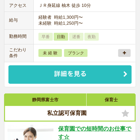
アクセス
ＪＲ身延線 柚木 徒歩 10分
経験者 時給1,300円〜
給与
未経験 時給1,250円〜
勤務時間
早番
日勤
遅番
夜勤
こだわり
未 経 験
ブランク
条件
静岡県富士市
保育士
私立認可保育園
保育園での短時間のお仕事で
す☆