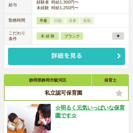
経験者 時給1,300円〜
給与
未経験 時給1,250円〜
勤務時間
早番
日勤
遅番
夜勤
こだわり
未 経 験
ブランク
条件
静岡県静岡市駿河区
保育士
私立認可保育園
☆明るく元気いっぱいな保育
園です☆