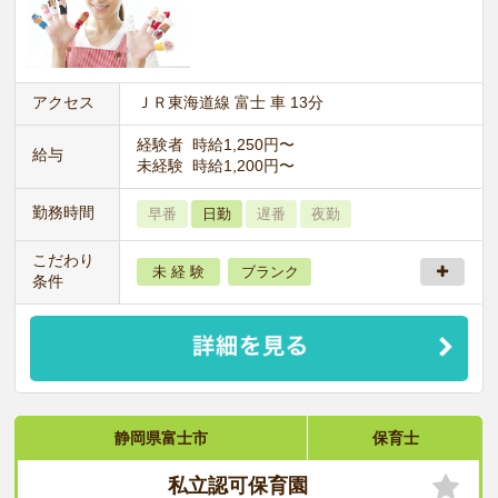
アクセス
ＪＲ東海道線 富士 車 13分
経験者 時給1,250円〜
給与
未経験 時給1,200円〜
勤務時間
早番
日勤
遅番
夜勤
こだわり
未 経 験
ブランク
条件
静岡県富士市
保育士
私立認可保育園