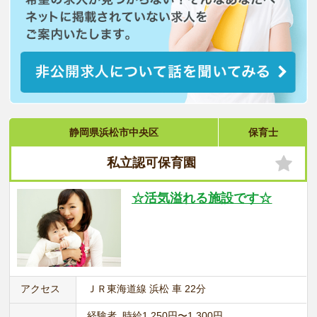
静岡県浜松市中央区
保育士
私立認可保育園
☆活気溢れる施設です☆
アクセス
ＪＲ東海道線 浜松 車 22分
経験者 時給1,250円〜1,300円