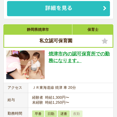
静岡県焼津市
保育士
私立認可保育園
焼津市内の認可保育所での勤
務になります。
アクセス
ＪＲ東海道線 焼津 車 20分
経験者 時給1,300円〜
給与
未経験 時給1,250円〜
勤務時間
早番
日勤
遅番
夜勤