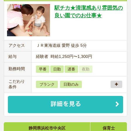
駅チカ★清潔感あり雰囲気の
良い園でのお仕事★
アクセス
ＪＲ東海道線 愛野 徒歩 5分
給与
経験者 時給1,250円〜1,300円
勤務時間
早番
日勤
遅番
夜勤
こだわり
ブランク
日勤のみ
条件
静岡県浜松市中央区
保育士