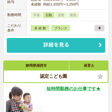
給与
未経験 時給1,200円〜1,250円
勤務時間
早番
日勤
遅番
夜勤
こだわり
未 経 験
ブランク
条件
静岡県湖西市
保育士
認定こども園
短時間勤務のお仕事です★