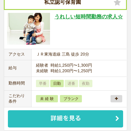
私立認可保育園
うれしい短時間勤務の求人☆
アクセス
ＪＲ東海道線 三島 徒歩 20分
経験者 時給1,250円〜1,300円
給与
未経験 時給1,200円〜1,250円
勤務時間
早番
日勤
遅番
夜勤
こだわり
未 経 験
ブランク
条件