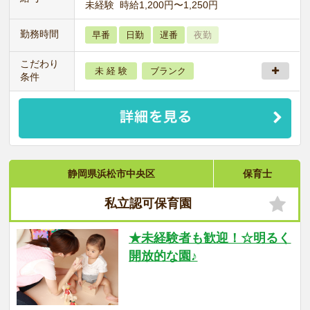
未経験 時給1,200円〜1,250円
勤務時間
早番
日勤
遅番
夜勤
こだわり
未 経 験
ブランク
条件
静岡県浜松市中央区
保育士
私立認可保育園
★未経験者も歓迎！☆明るく
開放的な園♪