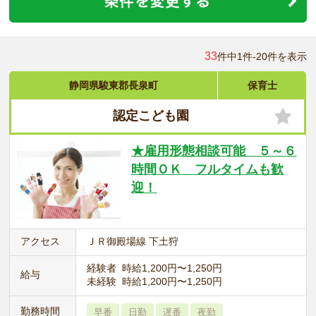
33
件中1件-20件を表示
静岡県駿東郡長泉町
保育士
認定こども園
★雇用形態相談可能 ５～６
時間ＯＫ フルタイムも歓
迎！
アクセス
ＪＲ御殿場線 下土狩
経験者 時給1,200円〜1,250円
給与
未経験 時給1,200円〜1,250円
勤務時間
早番
日勤
遅番
夜勤