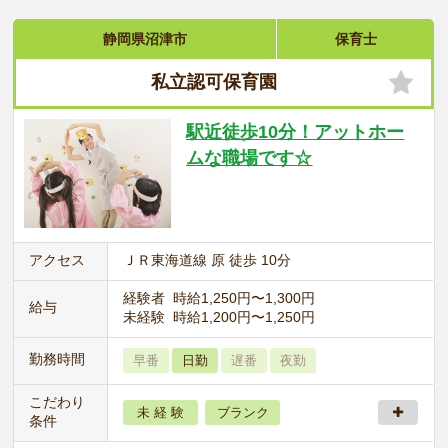
静岡県沼津市
保育士
私立認可保育園
駅近徒歩10分！アットホー
ムな職場です☆
アクセス
ＪＲ東海道線 原 徒歩 10分
経験者 時給1,250円〜1,300円
給与
未経験 時給1,200円〜1,250円
勤務時間
早番
日勤
遅番
夜勤
こだわり
未 経 験
ブランク
条件