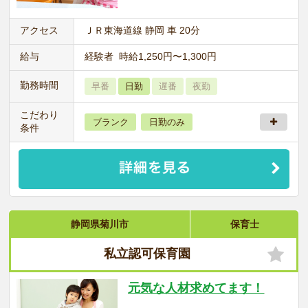
アクセス
ＪＲ東海道線 静岡 車 20分
給与
経験者 時給1,250円〜1,300円
勤務時間
早番
日勤
遅番
夜勤
こだわり
ブランク
日勤のみ
条件
静岡県菊川市
保育士
私立認可保育園
元気な人材求めてます！