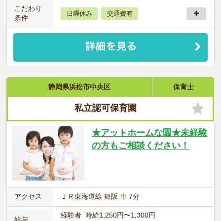
こだわり
日曜休み
交通費有
条件
静岡県浜松市中央区
保育士
私立認可保育園
★アットホームな園★未経験
の方もご相談ください！
アクセス
ＪＲ東海道線 舞阪 車 7分
経験者 時給1,250円〜1,300円
給与