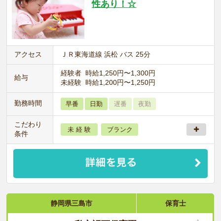
性あり！☆
アクセス
ＪＲ東海道線 浜松 バス 25分
経験者 時給1,250円〜1,300円
給与
未経験 時給1,200円〜1,250円
勤務時間
早番
日勤
遅番
夜勤
こだわり
未 経 験
ブランク
条件
静岡県三島市
保育士