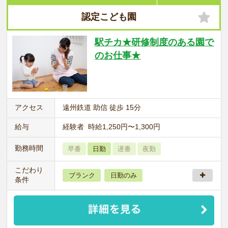
認定こども園
駅チカ★研修制度のある園で
のお仕事★
アクセス
遠州鉄道 助信 徒歩 15分
給与
経験者 時給1,250円〜1,300円
勤務時間
早番
日勤
遅番
夜勤
こだわり
ブランク
日勤のみ
条件