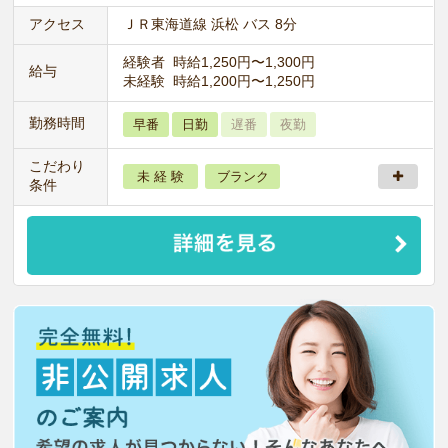
アクセス
ＪＲ東海道線 浜松 バス 8分
経験者 時給1,250円〜1,300円
給与
未経験 時給1,200円〜1,250円
勤務時間
早番
日勤
遅番
夜勤
こだわり
未 経 験
ブランク
条件