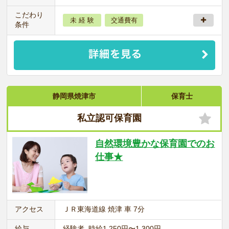
こだわり
未 経 験
交通費有
条件
静岡県焼津市
保育士
私立認可保育園
自然環境豊かな保育園でのお
仕事★
アクセス
ＪＲ東海道線 焼津 車 7分
給与
経験者 時給1,250円〜1,300円