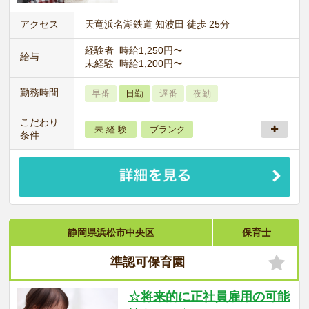
アクセス
天竜浜名湖鉄道 知波田 徒歩 25分
経験者 時給1,250円〜
給与
未経験 時給1,200円〜
勤務時間
早番
日勤
遅番
夜勤
こだわり
未 経 験
ブランク
条件
静岡県浜松市中央区
保育士
準認可保育園
☆将来的に正社員雇用の可能