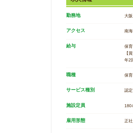
勤務地
大阪
アクセス
南海
給与
保育
【賞
年2
職種
保育
サービス種別
認定
施設定員
180
雇用形態
正社