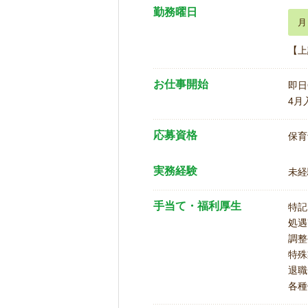
勤務曜日
月
【上
お仕事開始
即日
4月
応募資格
保育
実務経験
未経
手当て・福利厚生
特記
処遇
調整
特殊
退職
各種