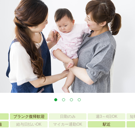
ブランク復帰歓迎
日勤のみ
週3～4日OK
短
備
給与日払いOK
マイカー通勤OK
駅近