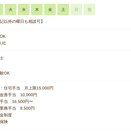
火
水
木
金
土
日
祝
記以外の曜日も相談可】
OK
入社
士
験OK
：住宅手当 月上限15,000円
改善手当 10,000円
手当 16,500円〜
業務手当 8,500円
金制度
保険