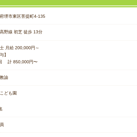
府堺市東区菩提町4-135
高野線 初芝 徒歩 13分
士 月給 200,000円～
与】
回 計 850,000円〜
教諭
こども園
名
員