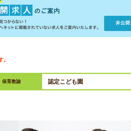
す。
認定こども園
保育教諭