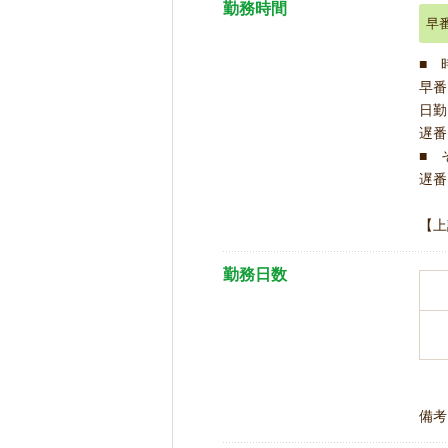
勤務時間
早
■ 
早番 
日勤 
遅番 
■ 
遅番 
【上
勤務日数
備考