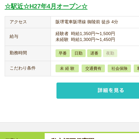
☆駅近☆H27年4月オープン☆
アクセス
阪堺電車阪堺線 御陵前 徒歩 4分
経験者 時給1,350円〜1,500円
給与
未経験 時給1,300円〜1,450円
勤務時間
早番
日勤
遅番
夜勤
こだわり条件
未 経 験
交通費有
社会保険