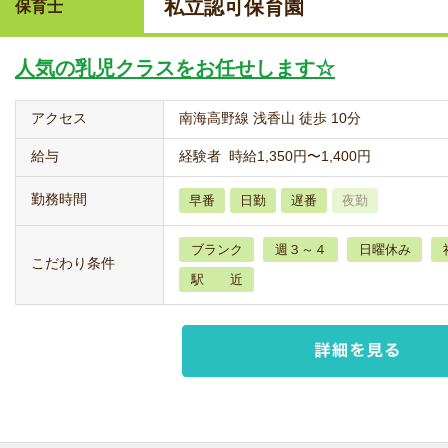
私立認可保育園
保育士
人気の乳児クラスをお任せします☆
アクセス
南海高野線 浅香山 徒歩 10分
給与
経験者 時給1,350円〜1,400円
勤務時間
早番
日勤
遅番
夜勤
ブランク
週３～４
日曜休み
こだわり条件
駅 近