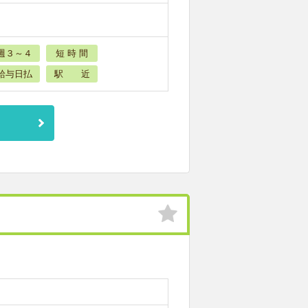
週３～４
短 時 間
給与日払
駅 近