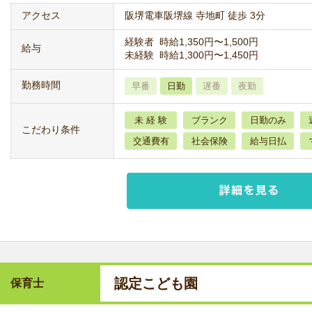
アクセス
阪堺電車阪堺線 寺地町 徒歩 3分
経験者 時給1,350円〜1,500円
給与
未経験 時給1,300円〜1,450円
勤務時間
早番
日勤
遅番
夜勤
未 経 験
ブランク
日勤のみ
こだわり条件
交通費有
社会保険
給与日払
認定こども園
保育士