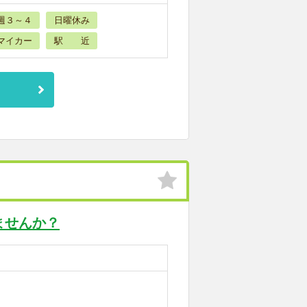
週３～４
日曜休み
マイカー
駅 近
ませんか？