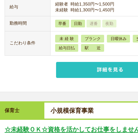
経験者 時給1,350円〜1,500円
給与
未経験 時給1,300円〜1,450円
勤務時間
早番
日勤
遅番
夜勤
未 経 験
ブランク
日曜休み
こだわり条件
給与日払
駅 近
小規模保育事業
保育士
☆未経験ＯＫ☆資格を活かしてお仕事をしませ