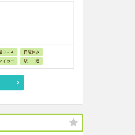
週３～４
日曜休み
マイカー
駅 近