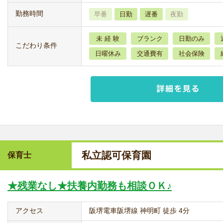
勤務時間
早番
日勤
遅番
夜勤
未 経 験
ブランク
日勤のみ
こだわり条件
日曜休み
交通費有
社会保険
私立認可保育園
保育士
★残業なし★扶養内勤務も相談ＯＫ♪
アクセス
阪堺電車阪堺線 神明町 徒歩 4分