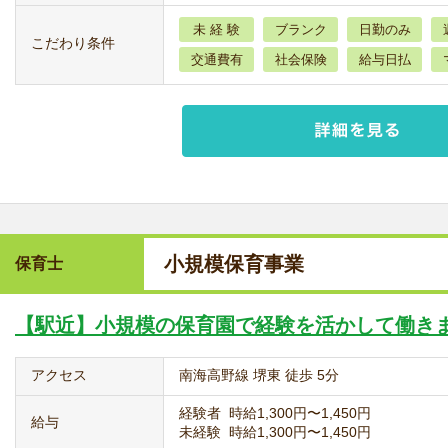
未 経 験
ブランク
日勤のみ
こだわり条件
交通費有
社会保険
給与日払
小規模保育事業
保育士
【駅近】小規模の保育園で経験を活かして働き
アクセス
南海高野線 堺東 徒歩 5分
経験者 時給1,300円〜1,450円
給与
未経験 時給1,300円〜1,450円