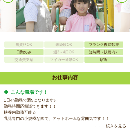
無資格OK
未経験OK
ブランク復帰歓迎
日勤のみ
週3～4日OK
短時間（扶養内）
交通費支給
マイカー通勤OK
駅近
お仕事内容
◆
こんな職場です！
1日4h勤務で週5になります♪
勤務時間応相談できます！！
扶養内勤務可能☆
乳児専門の小規模な園で、アットホームな雰囲気です！！
・・・続きを見る
◆
こんなお仕事お任せします！