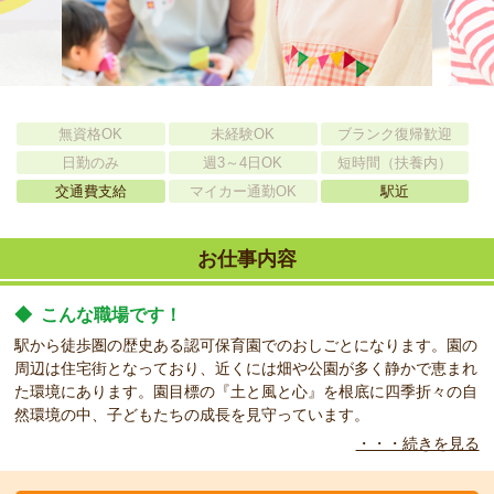
無資格OK
未経験OK
ブランク復帰歓迎
日勤のみ
週3～4日OK
短時間（扶養内）
交通費支給
マイカー通勤OK
駅近
お仕事内容
◆
こんな職場です！
駅から徒歩圏の歴史ある認可保育園でのおしごとになります。園の
周辺は住宅街となっており、近くには畑や公園が多く静かで恵まれ
た環境にあります。園目標の『土と風と心』を根底に四季折々の自
然環境の中、子どもたちの成長を見守っています。
・・・続きを見る
◆
こんな方をお待ちしています！
今回はフルタイムでお働きできる方を募集します。シフト対応でき