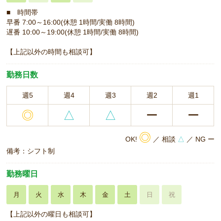
■ 時間帯
早番 7:00～16:00(休憩 1時間/実働 8時間)
遅番 10:00～19:00(休憩 1時間/実働 8時間)
【上記以外の時間も相談可】
勤務日数
週5
週4
週3
週2
週1
◎
△
△
ー
ー
◎
OK!
／ 相談
△
／ NG ー
備考：シフト制
勤務曜日
月
火
水
木
金
土
日
祝
【上記以外の曜日も相談可】