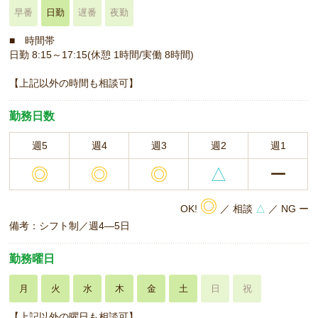
早番
日勤
遅番
夜勤
■ 時間帯
日勤 8:15～17:15(休憩 1時間/実働 8時間)
【上記以外の時間も相談可】
勤務日数
週5
週4
週3
週2
週1
◎
◎
◎
△
ー
◎
OK!
／ 相談
△
／ NG ー
備考：シフト制／週4―5日
勤務曜日
月
火
水
木
金
土
日
祝
【上記以外の曜日も相談可】