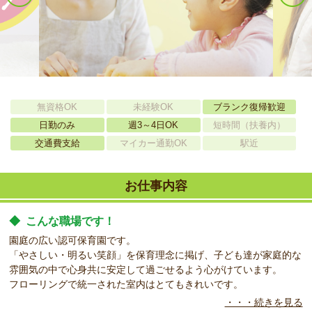
無資格OK
未経験OK
ブランク復帰歓迎
日勤のみ
週3～4日OK
短時間（扶養内）
交通費支給
マイカー通勤OK
駅近
お仕事内容
◆
こんな職場です！
園庭の広い認可保育園です。
「やさしい・明るい笑顔」を保育理念に掲げ、子ども達が家庭的な
雰囲気の中で心身共に安定して過ごせるよう心がけています。
フローリングで統一された室内はとてもきれいです。
・・・続きを見る
◆
こんなお仕事お任せします！