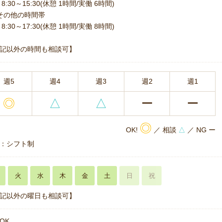
8:30～15:30(休憩 1時間/実働 6時間)
その他の時間帯
8:30～17:30(休憩 1時間/実働 8時間)
記以外の時間も相談可】
週5
週4
週3
週2
週1
◎
△
△
ー
ー
◎
OK!
／ 相談
△
／ NG ー
：シフト制
火
水
木
金
土
日
祝
記以外の曜日も相談可】
OK