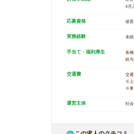
4月
応募資格
保育
実務経験
未経
手当て・福利厚生
各種
給与
交通費
交通
※
※車
運営主体
社会
この求人のクチコミ