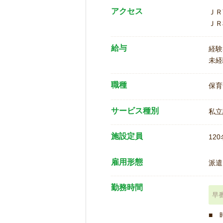
アクセス
ＪＲ
ＪＲ
給与
経験
未経
職種
保育
サービス種別
私立
施設定員
120
雇用形態
派遣
勤務時間
早
■ 