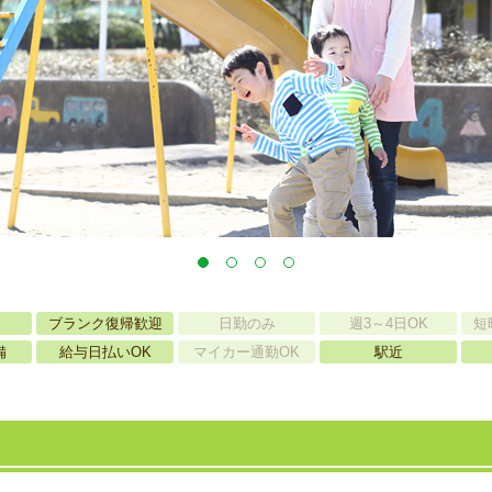
ブランク復帰歓迎
日勤のみ
週3～4日OK
短
備
給与日払いOK
マイカー通勤OK
駅近