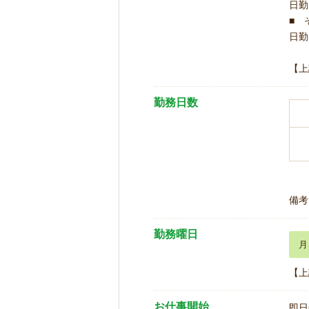
日勤 
■ 
日勤 
【上
勤務日数
備考
勤務曜日
月
【上
お仕事開始
即日