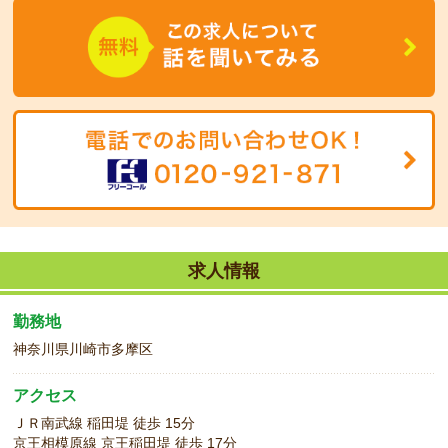
心してご応募下さい！
フルタイム勤務が難しい方も、早朝短時間や夕方短時間などの働き
方も可能です。
まずはお気軽にご相談ください！
◆
こんな方をお待ちしています！
ご希望の方は、正社員への登用も可能性ありです。
お子さんを系列園で預かってもらえる制度もあるので、安心して長
期でお仕事できますよ♪
求人情報
勤務地
神奈川県川崎市多摩区
アクセス
ＪＲ南武線 稲田堤 徒歩 15分
京王相模原線 京王稲田堤 徒歩 17分