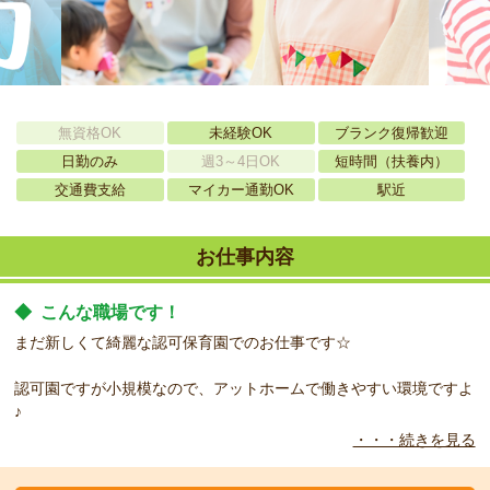
無資格OK
未経験OK
ブランク復帰歓迎
日勤のみ
週3～4日OK
短時間（扶養内）
交通費支給
マイカー通勤OK
駅近
お仕事内容
◆
こんな職場です！
まだ新しくて綺麗な認可保育園でのお仕事です☆
認可園ですが小規模なので、アットホームで働きやすい環境ですよ
♪
・・・続きを見る
◆
こんな方をお待ちしています！
未経験の方でも大歓迎、きっちり指導・教育して頂けますので、安