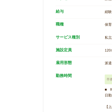
給与
経験
職種
保育
サービス種別
私立
施設定員
120
雇用形態
派遣
勤務時間
早
■ 
日勤 
【上