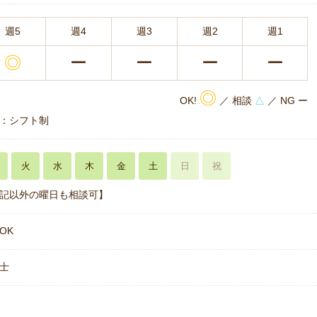
週5
週4
週3
週2
週1
◎
ー
ー
ー
ー
◎
OK!
／ 相談
△
／ NG ー
：シフト制
火
水
木
金
土
日
祝
記以外の曜日も相談可】
OK
士