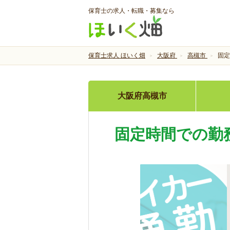
保育士の求人・転職・募集なら
保育士求人 ほいく畑
大阪府
高槻市
固定
大阪府高槻市
固定時間での勤