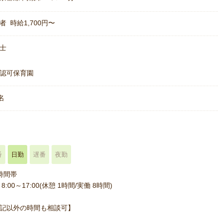
者 時給1,700円〜
士
認可保育園
名
番
日勤
遅番
夜勤
時間帯
8:00～17:00(休憩 1時間/実働 8時間)
記以外の時間も相談可】