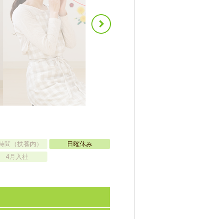
時間（扶養内）
日曜休み
4月入社