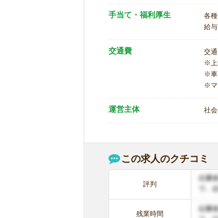
手当て・福利厚生
各種
給与
交通費
交通
※
※車
※マ
運営主体
社会
この求人のクチコミ
評判
残業時間