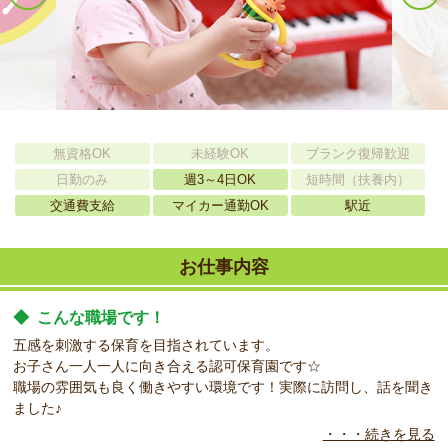
無資格OK
未経験OK
ブランク復帰歓迎
日勤のみ
週3～4日OK
短時間（扶養内）
交通費支給
マイカー通勤OK
駅近
お仕事内容
◆
こんな職場です！
五感を刺激する保育を目指されています。
お子さん一人一人に向き合える認可保育園です☆
職場の雰囲気も良く働きやすい環境です！実際に訪問し、話を聞き
ました♪
・・・続きを見る
◆
こんな方をお待ちしています！