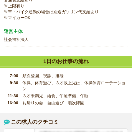
交通費支給あり
※上限有り
※車・バイク通勤の場合は別途ガソリン代支給あり
※マイカーOK
運営主体
社会福祉法人
1日のお仕事の流れ
7:00
順次登園、視診、排泄
9:30
体操、体育遊び、３才以上児は、体操体育ローテーショ
ン
11:30
３才未満児、給食、午睡準備、午睡
16:00
お帰りの会 自由遊び 順次降園
この求人のクチコミ