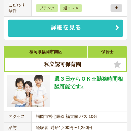
こだわり
ブランク
週３～４
条件
福岡県福岡市南区
保育士
私立認可保育園
週３日からＯＫ☆勤務時間相
談可能です♪
アクセス
福岡市営七隈線 福大前 バス 10分
給与
経験者 時給1,200円〜1,250円