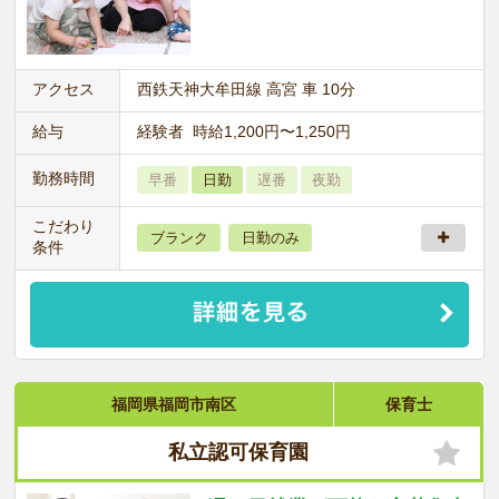
アクセス
西鉄天神大牟田線 高宮 車 10分
給与
経験者 時給1,200円〜1,250円
勤務時間
早番
日勤
遅番
夜勤
こだわり
ブランク
日勤のみ
条件
福岡県福岡市南区
保育士
私立認可保育園