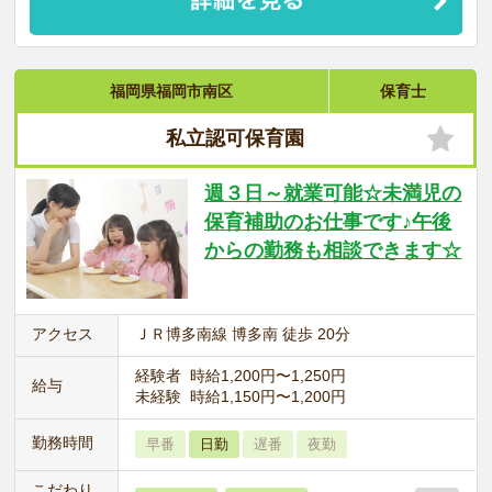
福岡県福岡市南区
保育士
私立認可保育園
週３日～就業可能☆未満児の
保育補助のお仕事です♪午後
からの勤務も相談できます☆
アクセス
ＪＲ博多南線 博多南 徒歩 20分
経験者 時給1,200円〜1,250円
給与
未経験 時給1,150円〜1,200円
勤務時間
早番
日勤
遅番
夜勤
こだわり