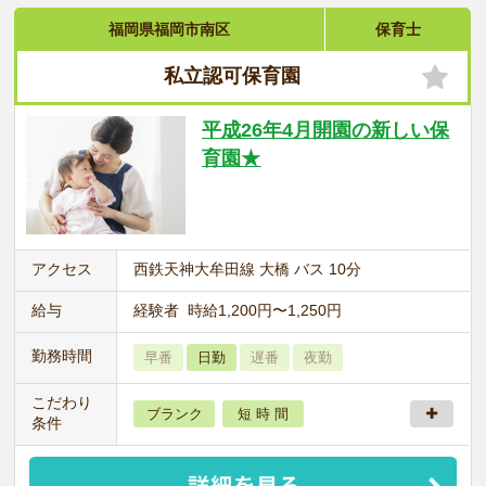
福岡県福岡市南区
保育士
私立認可保育園
平成26年4月開園の新しい保
育園★
アクセス
西鉄天神大牟田線 大橋 バス 10分
給与
経験者 時給1,200円〜1,250円
勤務時間
早番
日勤
遅番
夜勤
こだわり
ブランク
短 時 間
条件