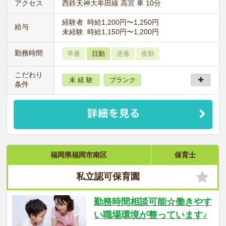
アクセス
西鉄天神大牟田線 高宮 車 10分
経験者 時給1,200円〜1,250円
給与
未経験 時給1,150円〜1,200円
勤務時間
早番
日勤
遅番
夜勤
こだわり
未 経 験
ブランク
条件
福岡県福岡市南区
保育士
私立認可保育園
勤務時間相談可能☆働きやす
い職場環境が整っています♪