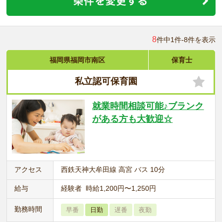
8
件中1件-8件を表示
福岡県福岡市南区
保育士
私立認可保育園
就業時間相談可能♪ブランク
がある方も大歓迎☆
アクセス
西鉄天神大牟田線 高宮 バス 10分
給与
経験者 時給1,200円〜1,250円
勤務時間
早番
日勤
遅番
夜勤