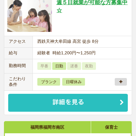
週５日就業が可能な方募集中
☆
アクセス
西鉄天神大牟田線 高宮 徒歩 8分
給与
経験者 時給1,200円〜1,250円
勤務時間
早番
日勤
遅番
夜勤
こだわり
ブランク
日曜休み
条件
福岡県福岡市南区
保育士