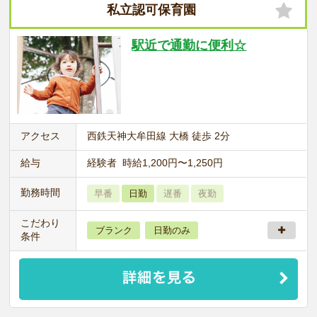
私立認可保育園
駅近で通勤に便利☆
アクセス
西鉄天神大牟田線 大橋 徒歩 2分
給与
経験者 時給1,200円〜1,250円
勤務時間
早番
日勤
遅番
夜勤
こだわり
ブランク
日勤のみ
条件