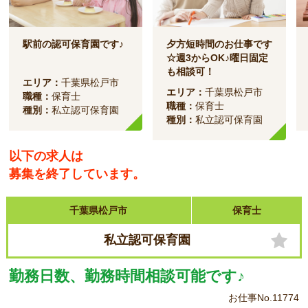
駅前の認可保育園です♪
夕方短時間のお仕事です
☆週3からOK♪曜日固定
も相談可！
エリア：
千葉県松戸市
エリア：
千葉県松戸市
職種：
保育士
職種：
保育士
種別：
私立認可保育園
種別：
私立認可保育園
以下の求人は
募集を終了しています。
千葉県松戸市
保育士
私立認可保育園
勤務日数、勤務時間相談可能です♪
お仕事No.11774