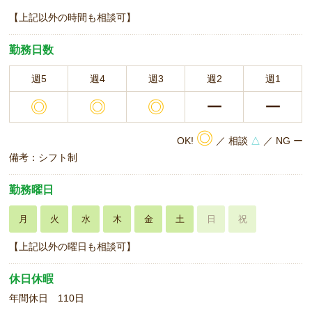
【上記以外の時間も相談可】
勤務日数
週5
週4
週3
週2
週1
◎
◎
◎
ー
ー
◎
OK!
／ 相談
△
／ NG ー
備考：シフト制
勤務曜日
月
火
水
木
金
土
日
祝
【上記以外の曜日も相談可】
休日休暇
年間休日 110日