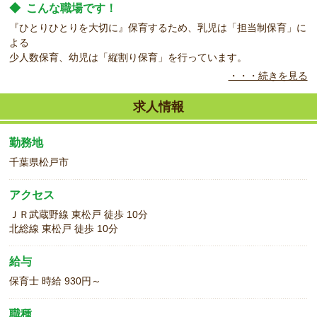
◆
こんな職場です！
『ひとりひとりを大切に』保育するため、乳児は「担当制保育」に
よる
少人数保育、幼児は「縦割り保育」を行っています。
・・・続きを見る
◆
こんな方をお待ちしています！
短時間のパートのお仕事です。
求人情報
勤務日数もご相談下さい。
ご家庭と両立して働きたい方も働きやすい職場です。
勤務地
担当制保育なので、お子様１人１人を深く見ることができます。
千葉県松戸市
アクセス
ＪＲ武蔵野線 東松戸 徒歩 10分
北総線 東松戸 徒歩 10分
給与
保育士 時給 930円～
職種