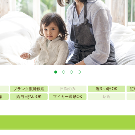
ブランク復帰歓迎
日勤のみ
週3～4日OK
短
備
給与日払いOK
マイカー通勤OK
駅近