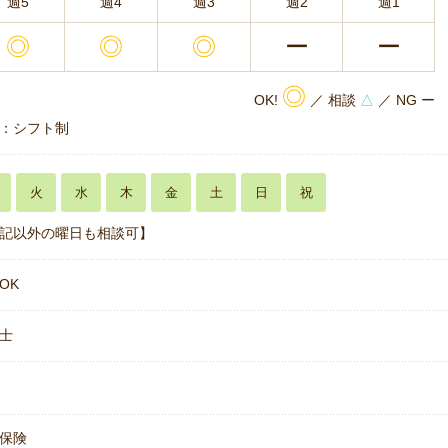
週5
週4
週3
週2
週1
◎
◎
◎
ー
ー
◎
OK!
／ 相談
△
／ NG ー
：シフト制
火
水
木
金
土
日
祝
記以外の曜日も相談可】
OK
士
保険