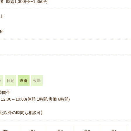
者 時給1,300円〜1,350円
士
所
名
番
日勤
遅番
夜勤
時間帯
12:00～19:00(休憩 1時間/実働 6時間)
記以外の時間も相談可】