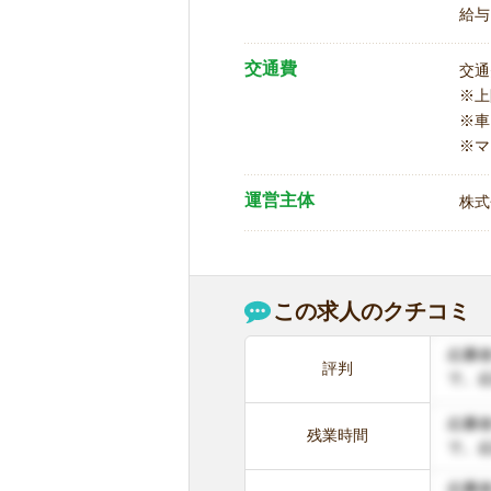
給与
交通費
交通
※
※車
※マ
運営主体
株式
この求人のクチコミ
評判
残業時間