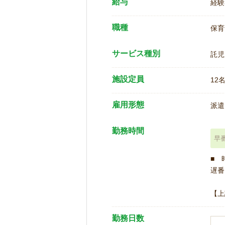
給与
経験
職種
保育
サービス種別
託児
施設定員
12
雇用形態
派遣
勤務時間
早
■ 
遅番 
【上
勤務日数