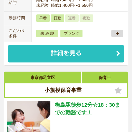
給与
未経験 時給1,400円〜1,550円
勤務時間
早番
日勤
遅番
夜勤
こだわり
未 経 験
ブランク
条件
東京都足立区
保育士
小規模保育事業
梅島駅徒歩12分☆18：30ま
での勤務です！