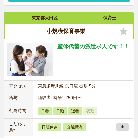
東京都大田区
保育士
小規模保育事業
産休代替の派遣求人です！！
アクセス
東急多摩川線 矢口渡 徒歩 5分
給与
経験者 時給1,750円〜
勤務時間
早番
日勤
遅番
夜勤
こだわり
日曜休み
交通費有
条件