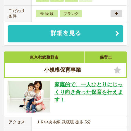
こだわり
未 経 験
ブランク
条件
東京都武蔵野市
保育士
小規模保育事業
家庭的で、一人ひとりにじっ
くり向き合った保育を行えま
す！
アクセス
ＪＲ中央本線 武蔵境 徒歩 5分