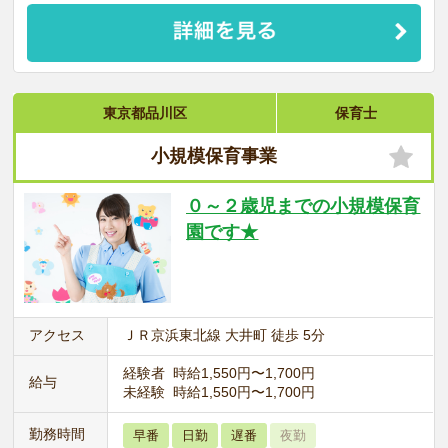
東京都品川区
保育士
小規模保育事業
０～２歳児までの小規模保育
園です★
アクセス
ＪＲ京浜東北線 大井町 徒歩 5分
経験者 時給1,550円〜1,700円
給与
未経験 時給1,550円〜1,700円
勤務時間
早番
日勤
遅番
夜勤