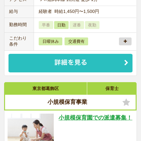
給与
経験者 時給1,450円〜1,500円
勤務時間
早番
日勤
遅番
夜勤
こだわり
日曜休み
交通費有
条件
東京都葛飾区
保育士
小規模保育事業
小規模保育園での派遣募集！