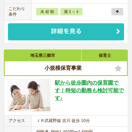
こだわり
未 経 験
週３～４
条件
埼玉県三郷市
保育士
小規模保育事業
駅から徒歩圏内の保育園で
す！時短の勤務も検討可能で
す♪
アクセス
ＪＲ武蔵野線 吉川 徒歩 10分
経験者 時給1,450円〜1,600円