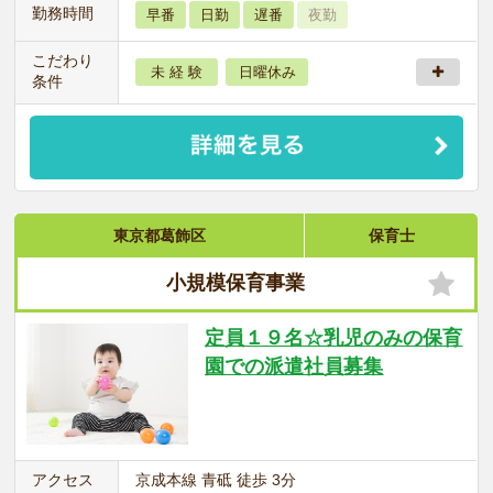
勤務時間
早番
日勤
遅番
夜勤
こだわり
未 経 験
日曜休み
条件
東京都葛飾区
保育士
小規模保育事業
定員１９名☆乳児のみの保育
園での派遣社員募集
アクセス
京成本線 青砥 徒歩 3分