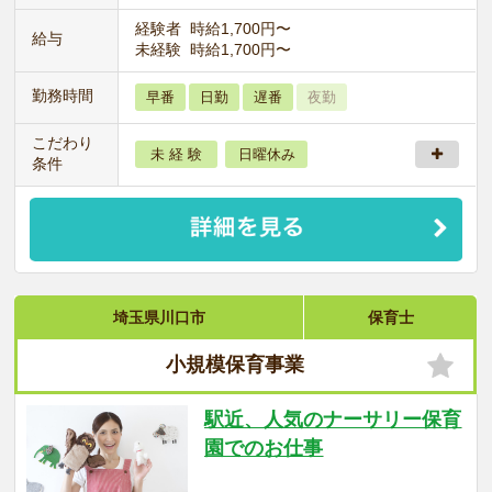
経験者 時給1,700円〜
給与
未経験 時給1,700円〜
勤務時間
早番
日勤
遅番
夜勤
こだわり
未 経 験
日曜休み
条件
埼玉県川口市
保育士
小規模保育事業
駅近、人気のナーサリー保育
園でのお仕事