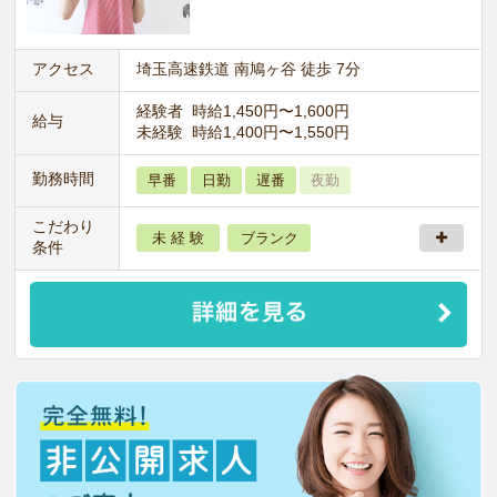
アクセス
埼玉高速鉄道 南鳩ヶ谷 徒歩 7分
経験者 時給1,450円〜1,600円
給与
未経験 時給1,400円〜1,550円
勤務時間
早番
日勤
遅番
夜勤
こだわり
未 経 験
ブランク
条件