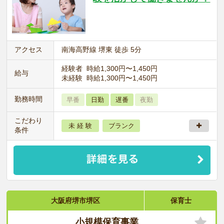
アクセス
南海高野線 堺東 徒歩 5分
経験者 時給1,300円〜1,450円
給与
未経験 時給1,300円〜1,450円
勤務時間
早番
日勤
遅番
夜勤
こだわり
未 経 験
ブランク
条件
大阪府堺市堺区
保育士
小規模保育事業