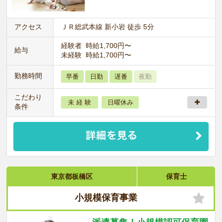
アクセス
ＪＲ総武本線 新小岩 徒歩 5分
経験者 時給1,700円〜
給与
未経験 時給1,700円〜
勤務時間
早番
日勤
遅番
夜勤
こだわり
未 経 験
日曜休み
条件
東京都板橋区
保育士
小規模保育事業