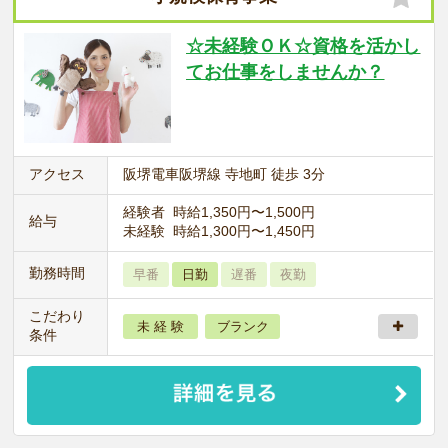
☆未経験ＯＫ☆資格を活かし
てお仕事をしませんか？
アクセス
阪堺電車阪堺線 寺地町 徒歩 3分
経験者 時給1,350円〜1,500円
給与
未経験 時給1,300円〜1,450円
勤務時間
早番
日勤
遅番
夜勤
こだわり
未 経 験
ブランク
条件