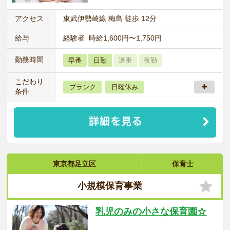
アクセス
東武伊勢崎線 梅島 徒歩 12分
給与
経験者 時給1,600円〜1,750円
勤務時間
早番
日勤
遅番
夜勤
こだわり
ブランク
日曜休み
条件
東京都足立区
保育士
小規模保育事業
乳児のみの小さな保育園☆