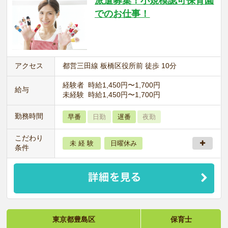
派遣募集！小規模認可保育園
でのお仕事！
アクセス
都営三田線 板橋区役所前 徒歩 10分
経験者 時給1,450円〜1,700円
給与
未経験 時給1,450円〜1,700円
勤務時間
早番
日勤
遅番
夜勤
こだわり
未 経 験
日曜休み
条件
東京都豊島区
保育士