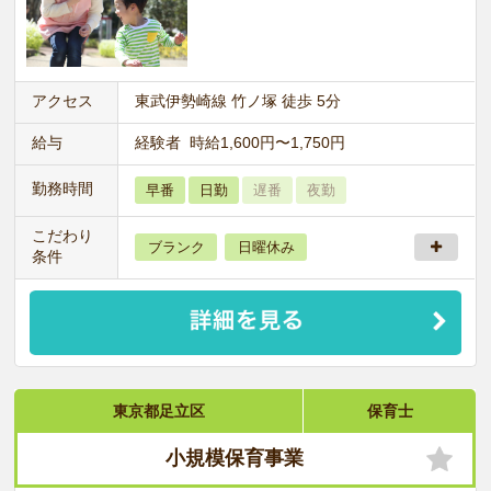
アクセス
東武伊勢崎線 竹ノ塚 徒歩 5分
給与
経験者 時給1,600円〜1,750円
勤務時間
早番
日勤
遅番
夜勤
こだわり
ブランク
日曜休み
条件
東京都足立区
保育士
小規模保育事業