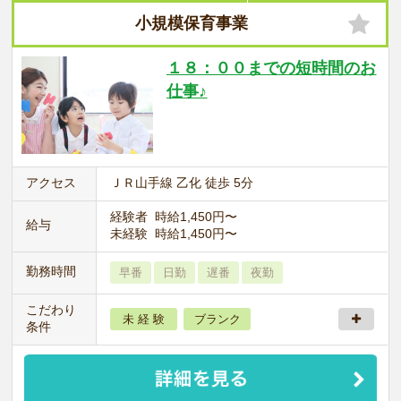
小規模保育事業
１８：００までの短時間のお
仕事♪
アクセス
ＪＲ山手線 乙化 徒歩 5分
経験者 時給1,450円〜
給与
未経験 時給1,450円〜
勤務時間
早番
日勤
遅番
夜勤
こだわり
未 経 験
ブランク
条件