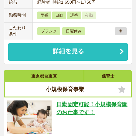
給与
経験者 時給1,650円〜1,750円
勤務時間
早番
日勤
遅番
夜勤
こだわり
ブランク
日曜休み
条件
東京都台東区
保育士
小規模保育事業
日勤固定可能！小規模保育園
のお仕事です！