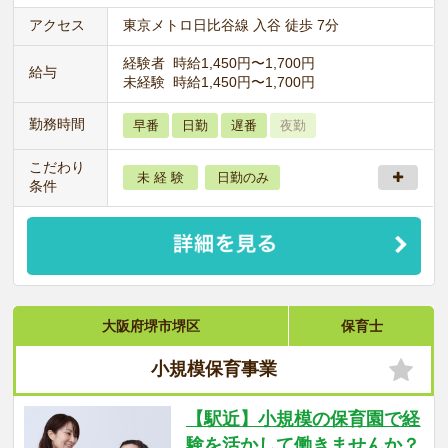
アクセス
東京メトロ日比谷線 入谷 徒歩 7分
経験者 時給1,450円〜1,700円
給与
未経験 時給1,450円〜1,700円
勤務時間
早番
日勤
遅番
夜勤
こだわり
未 経 験
日勤のみ
条件
大阪府堺市堺区
保育士
小規模保育事業
【駅近】小規模の保育園で経
験を活かして働きませんか？