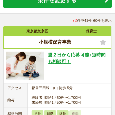
72
件中41件-60件を表示
東京都文京区
保育士
小規模保育事業
週２日から応募可能♪短時間
も相談可！
アクセス
都営三田線 白山 徒歩 5分
経験者 時給1,450円〜1,700円
給与
未経験 時給1,450円〜1,700円
勤務時間
早番
日勤
遅番
夜勤