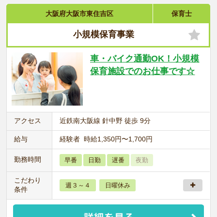
大阪府大阪市東住吉区
保育士
小規模保育事業
車・バイク通勤OK！小規模
保育施設でのお仕事です☆
アクセス
近鉄南大阪線 針中野 徒歩 9分
給与
経験者 時給1,350円〜1,700円
勤務時間
早番
日勤
遅番
夜勤
こだわり
週３～４
日曜休み
条件