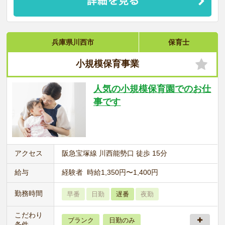
兵庫県川西市
保育士
小規模保育事業
人気の小規模保育園でのお仕
事です
アクセス
阪急宝塚線 川西能勢口 徒歩 15分
給与
経験者 時給1,350円〜1,400円
勤務時間
早番
日勤
遅番
夜勤
こだわり
ブランク
日勤のみ
条件