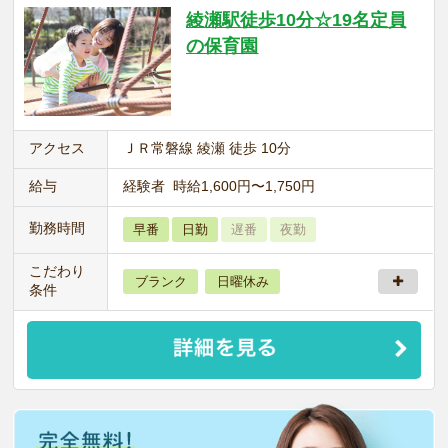
綾瀬駅徒歩10分☆19名定員
の保育園
アクセス
ＪＲ常磐線 綾瀬 徒歩 10分
給与
経験者 時給1,600円〜1,750円
勤務時間
早番
日勤
遅番
夜勤
こだわり
ブランク
日曜休み
条件