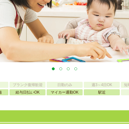
ブランク復帰歓迎
日勤のみ
週3～4日OK
短
備
給与日払いOK
マイカー通勤OK
駅近