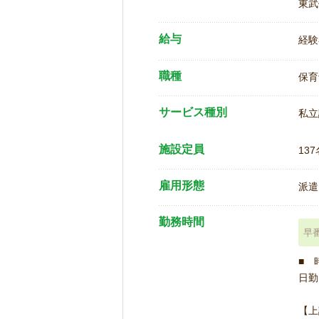
東武
給与
経験
職種
保育
サービス種別
私立
施設定員
137
雇用形態
派遣
勤務時間
早
■ 
日勤 
【上