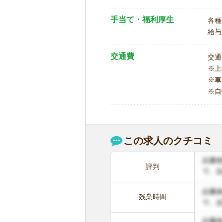
手当て・福利厚生
各種
給与
交通費
交通
※
※車
※自
この求人のクチコミ
評判
残業時間