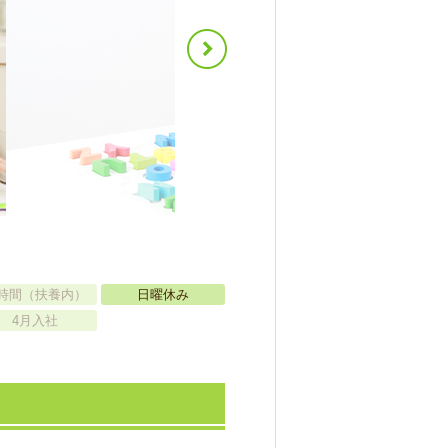
時間（扶養内）
日曜休み
4月入社