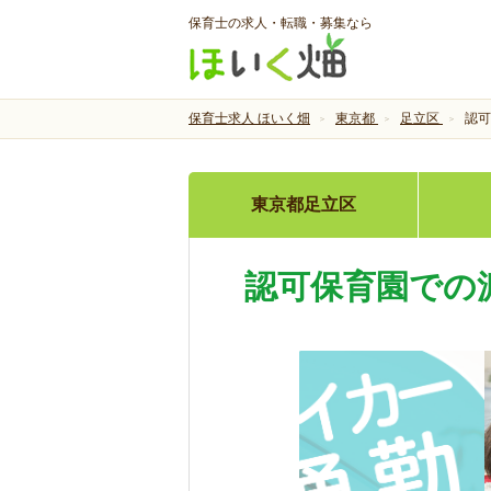
保育士の求人・転職・募集なら
保育士求人 ほいく畑
東京都
足立区
認可
東京都足立区
認可保育園での