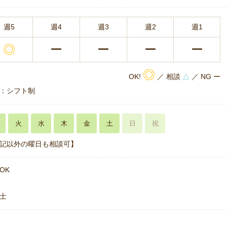
週5
週4
週3
週2
週1
◎
ー
ー
ー
ー
◎
OK!
／ 相談
△
／ NG ー
：シフト制
火
水
木
金
土
日
祝
記以外の曜日も相談可】
OK
士