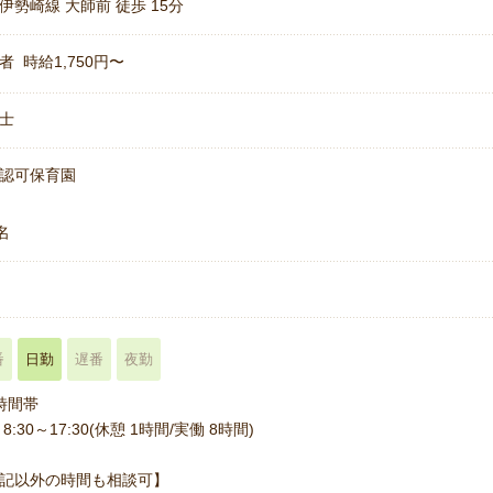
伊勢崎線 大師前 徒歩 15分
者 時給1,750円〜
士
認可保育園
名
番
日勤
遅番
夜勤
時間帯
8:30～17:30(休憩 1時間/実働 8時間)
記以外の時間も相談可】