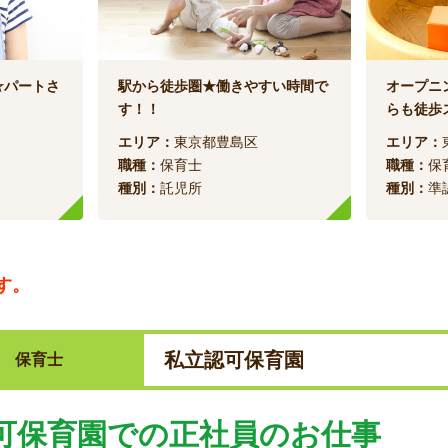
☆パートさ
駅から徒歩圏★働きやすい時間で
オープニ
す！！
らも徒歩
エリア：
東京都豊島区
エリア：
職種：
保育士
職種：
保
種別：
託児所
種別：
準
す。
私立認可保育園
保育士
可保育園での正社員のお仕事