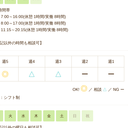
時間帯
7:00～16:00(休憩 1時間/実働 8時間)
8:00～17:00(休憩 1時間/実働 8時間)
11:15～20:15(休憩 1時間/実働 8時間)
記以外の時間も相談可】
週5
週4
週3
週2
週1
◎
△
△
ー
ー
◎
OK!
／ 相談
△
／ NG ー
：シフト制
火
水
木
金
土
日
祝
記以外の曜日も相談可】