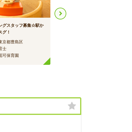
ングスタッフ募集☆駅か
小規模でアットホーム★年度末ま
スグ！
でのお仕事
東京都豊島区
エリア：
東京都豊島区
育士
職種：
保育士
認可保育園
種別：
小規模保育室