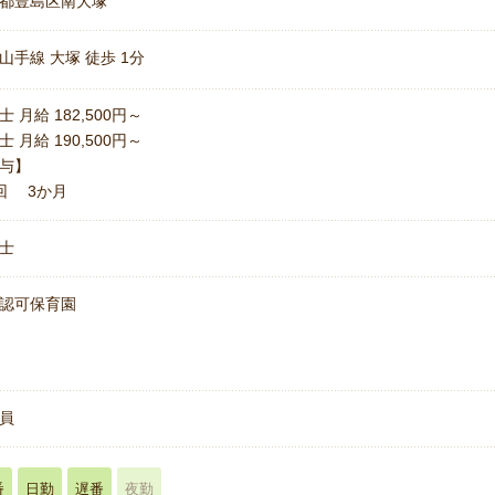
都豊島区南大塚
山手線 大塚 徒歩 1分
士 月給 182,500円～
士 月給 190,500円～
与】
回 3か月
士
認可保育園
名
員
番
日勤
遅番
夜勤