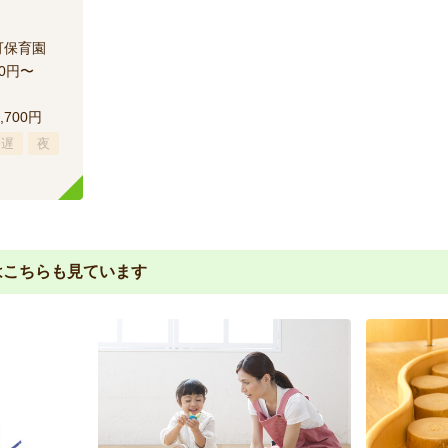
可保育園
50円〜
,700円
遅
夜
は
こちらも見ています