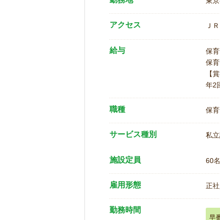
東京
アクセス
ＪＲ
給与
保育
保育
【賞
年2
職種
保育
サービス種別
私立
施設定員
60
雇用形態
正社
勤務時間
早