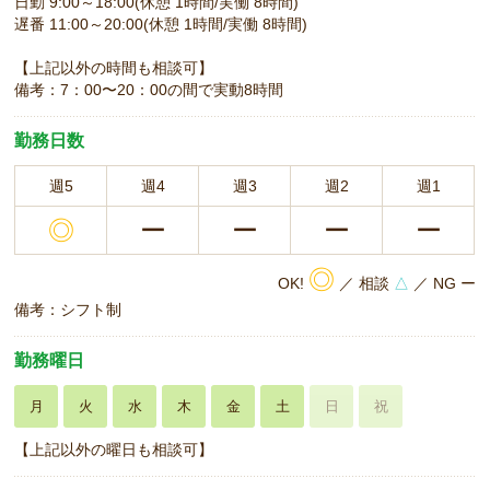
日勤 9:00～18:00(休憩 1時間/実働 8時間)
遅番 11:00～20:00(休憩 1時間/実働 8時間)
【上記以外の時間も相談可】
備考：7：00〜20：00の間で実動8時間
勤務日数
週5
週4
週3
週2
週1
◎
ー
ー
ー
ー
◎
OK!
／ 相談
△
／ NG ー
備考：シフト制
勤務曜日
月
火
水
木
金
土
日
祝
【上記以外の曜日も相談可】