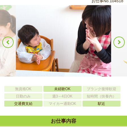
お仕事No.104518
無資格OK
未経験OK
ブランク復帰歓迎
日勤のみ
週3～4日OK
短時間（扶養内）
交通費支給
マイカー通勤OK
駅近
お仕事内容