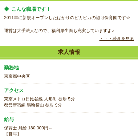
◆
こんな職場です！
2011年に新規オープンしたばかりのピカピカの認可保育園です☆
運営は大手法人なので、福利厚生面も充実していますよ♪
・・・続きを見る
◆
こんなお仕事お任せします！
保育業務全般をお任せします。
求人情報
経験よりも「子どもが大好き！」という気持ちを大切にしている保
勤務地
育園なので、経験が浅い方もぜひご応募下さい！
東京都中央区
◆
こんな方をお待ちしています！
職業紹介なので、当社が面接から入社まで二人三脚でお手伝いしま
アクセス
す！
東京メトロ日比谷線 人形町 徒歩 5分
都営新宿線 馬喰横山 徒歩 9分
初めての転職で心配な方、実務経験がない方も、ぜひお気軽にお問
合せ下さい☆
給与
保育士 月給 180,000円～
【賞与】