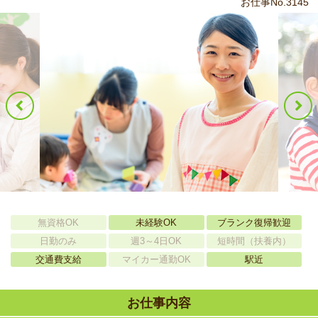
お仕事No.3145
無資格OK
未経験OK
ブランク復帰歓迎
日勤のみ
週3～4日OK
短時間（扶養内）
交通費支給
マイカー通勤OK
駅近
お仕事内容