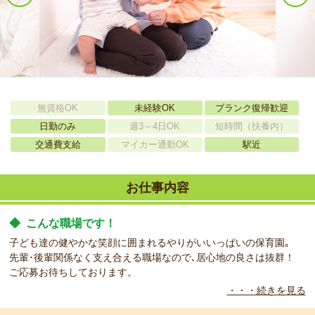
無資格OK
未経験OK
ブランク復帰歓迎
日勤のみ
週3～4日OK
短時間（扶養内）
交通費支給
マイカー通勤OK
駅近
お仕事内容
◆
こんな職場です！
子ども達の健やかな笑顔に囲まれるやりがいいっぱいの保育園｡
先輩･後輩関係なく支え合える職場なので､居心地の良さは抜群！
ご応募お待ちしております。
・・・続きを見る
◆
こんな方をお待ちしています！
保育の仕事の経験がなくてもＯＫ。