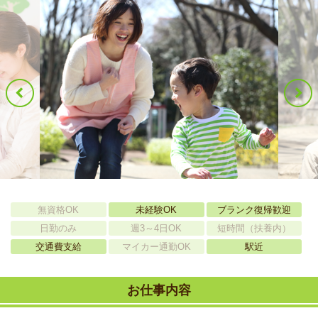
無資格OK
未経験OK
ブランク復帰歓迎
日勤のみ
週3～4日OK
短時間（扶養内）
交通費支給
マイカー通勤OK
駅近
お仕事内容