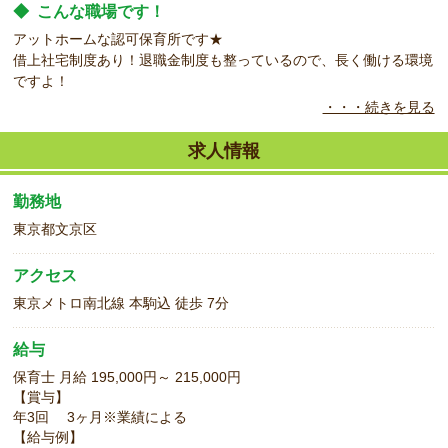
◆
こんな職場です！
アットホームな認可保育所です★
借上社宅制度あり！退職金制度も整っているので、長く働ける環境
ですよ！
・・・続きを見る
◆
こんな方をお待ちしています！
職業紹介なので、当社が面接から入社まで二人三脚でお手伝いしま
求人情報
す。
研修制度や指導体制も充実していますので、ブランクがある方も安
勤務地
心です！
東京都文京区
アクセス
東京メトロ南北線 本駒込 徒歩 7分
給与
保育士 月給 195,000円～ 215,000円
【賞与】
年3回 3ヶ月※業績による
【給与例】