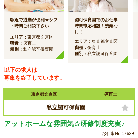
駅近で通勤が便利★シフ
認可保育園でのお仕事！
ト時間ご相談下さい
時間帯応相談！残業な
し！
エリア：
東京都文京区
エリア：
東京都文京区
職種：
保育士
職種：
保育士
種別：
私立認可保育園
種別：
私立認可保育園
以下の求人は
募集を終了しています。
東京都文京区
保育士
私立認可保育園
アットホームな雰囲気☆研修制度充実♪
お仕事No.17629