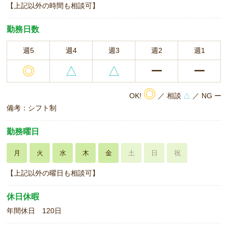
【上記以外の時間も相談可】
勤務日数
週5
週4
週3
週2
週1
◎
△
△
ー
ー
◎
OK!
／ 相談
△
／ NG ー
備考：シフト制
勤務曜日
月
火
水
木
金
土
日
祝
【上記以外の曜日も相談可】
休日休暇
年間休日 120日