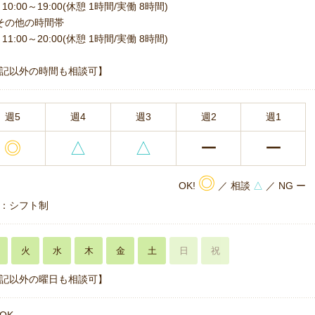
10:00～19:00(休憩 1時間/実働 8時間)
その他の時間帯
11:00～20:00(休憩 1時間/実働 8時間)
記以外の時間も相談可】
週5
週4
週3
週2
週1
◎
△
△
ー
ー
◎
OK!
／ 相談
△
／ NG ー
：シフト制
火
水
木
金
土
日
祝
記以外の曜日も相談可】