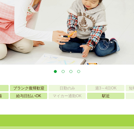
ブランク復帰歓迎
日勤のみ
週3～4日OK
短
備
給与日払いOK
マイカー通勤OK
駅近