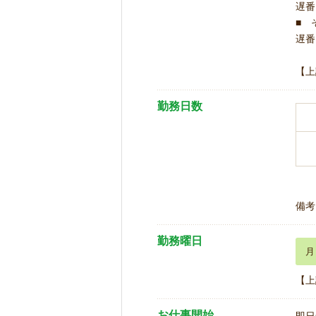
遅番 
■ 
遅番 
【上
勤務日数
備考
勤務曜日
月
【上
お仕事開始