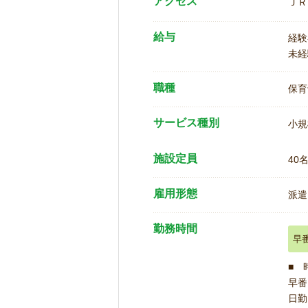
アクセス
ＪＲ
給与
経験
未経
職種
保育
サービス種別
小規
施設定員
40
雇用形態
派遣
勤務時間
早
■ 
早番 
日勤 