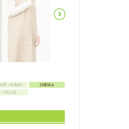
時間（扶養内）
日曜休み
4月入社