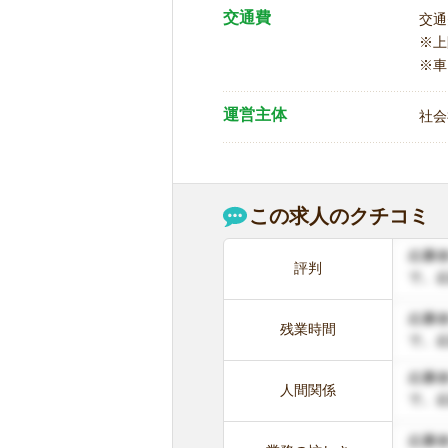
交通費
交通
※
※車
運営主体
社会
この求人のクチコミ
評判
残業時間
人間関係