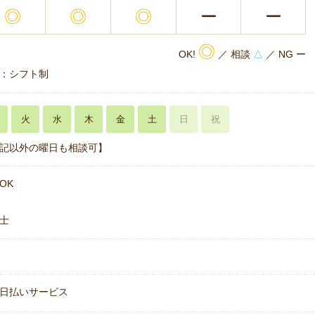
◎
◎
◎
ー
ー
◎
OK!
／ 相談
△
／ NG ー
：シフト制
火
水
木
金
土
日
祝
記以外の曜日も相談可】
OK
士
日払いサービス