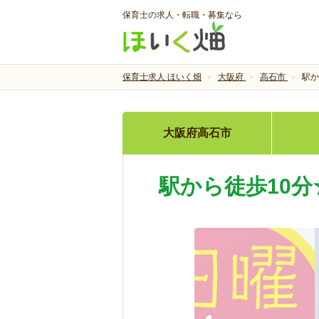
保育士の求人・転職・募集なら
保育士求人 ほいく畑
大阪府
高石市
駅か
大阪府高石市
駅から徒歩10