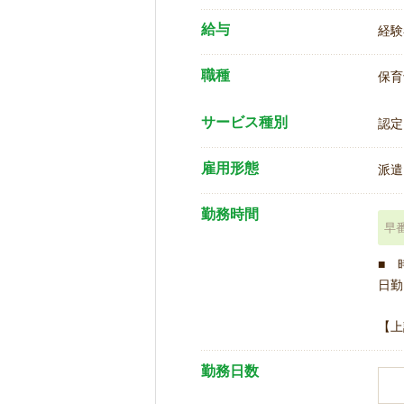
給与
経験
職種
保育
サービス種別
認定
雇用形態
派遣
勤務時間
早
■ 
日勤 
【上
勤務日数