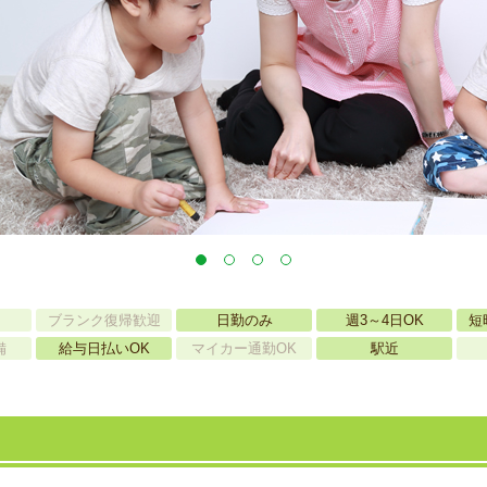
ブランク復帰歓迎
日勤のみ
週3～4日OK
短
備
給与日払いOK
マイカー通勤OK
駅近