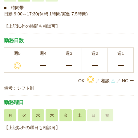
■ 時間帯
日勤 9:00～17:30(休憩 1時間/実働 7.5時間)
【上記以外の時間も相談可】
勤務日数
週5
週4
週3
週2
週1
◎
ー
ー
ー
ー
◎
OK!
／ 相談
△
／ NG ー
備考：シフト制
勤務曜日
月
火
水
木
金
土
日
祝
【上記以外の曜日も相談可】