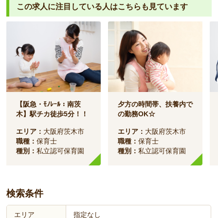
この求人に注目している人は
こちらも見ています
【阪急・ﾓﾉﾚｰﾙ：南茨
夕方の時間帯、扶養内で
木】駅チカ徒歩5分！！
の勤務OK☆
エリア：
大阪府茨木市
エリア：
大阪府茨木市
職種：
保育士
職種：
保育士
種別：
私立認可保育園
種別：
私立認可保育園
検索条件
エリア
指定なし