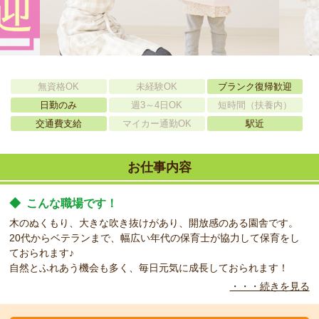
無資格OK
未経験OK
ブランク復帰歓迎
日勤のみ
週3～4日OK
短時間（扶養内）
交通費支給
マイカー通勤OK
駅近
お仕事内容
◆
こんな職場です！
木のぬくもり、大きな吹き抜けがあり、開放感のある園舎です。
20代からベテランまで、幅広い年代の保育士が協力して保育をし
ておられます♪
自然とふれあう機会も多く、毎日元気に成長しておられます！
・・・続きを見る
◆
こんなお仕事お任せします！
1歳児、もしくはフリーでの担当の募集です☆