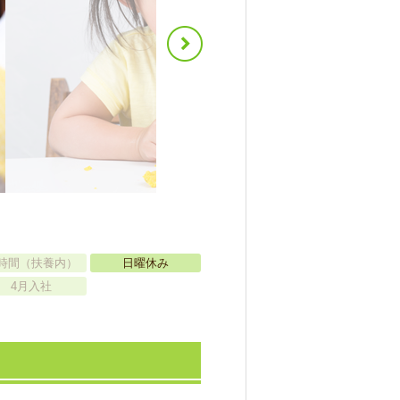
時間（扶養内）
日曜休み
4月入社