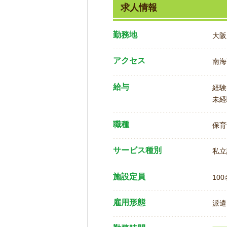
求人情報
勤務地
大阪
アクセス
南海
給与
経験
未経
職種
保育
サービス種別
私立
施設定員
100
雇用形態
派遣