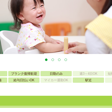
ブランク復帰歓迎
日勤のみ
週3～4日OK
短
備
給与日払いOK
マイカー通勤OK
駅近