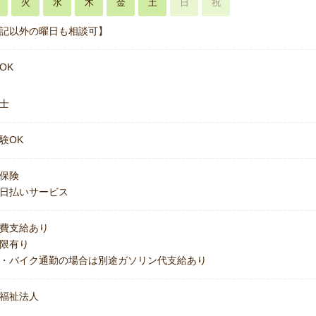
火
水
木
金
土
日
祝
記以外の曜日も相談可】
OK
士
験OK
保険
日払いサービス
費支給あり
上限有り
・バイク通勤の場合は別途ガソリン代支給あり
福祉法人