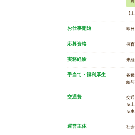
月
【上
お仕事開始
即日
応募資格
保育
実務経験
未経
手当て・福利厚生
各種
給与
交通費
交通
※
※車
運営主体
社会