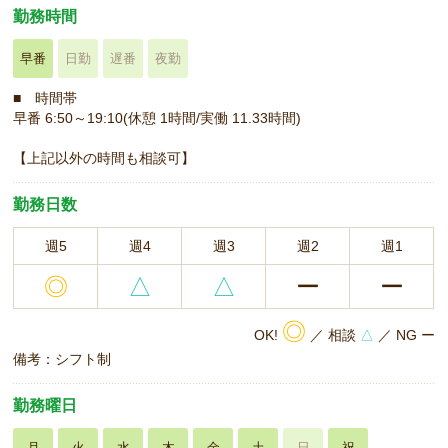
勤務時間
早番
日勤
遅番
夜勤
■ 時間帯
早番 6:50～19:10(休憩 1時間/実働 11.33時間)
【上記以外の時間も相談可】
勤務日数
週5
週4
週3
週2
週1
◎
△
△
ー
ー
◎
OK!
／ 相談
△
／ NG ー
備考：シフト制
勤務曜日
月
火
水
木
金
土
日
祝