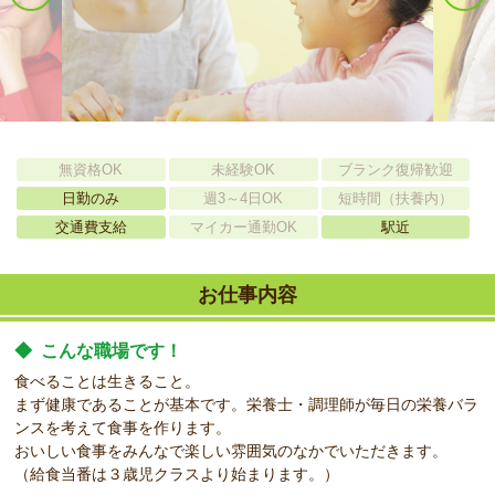
無資格OK
未経験OK
ブランク復帰歓迎
日勤のみ
週3～4日OK
短時間（扶養内）
交通費支給
マイカー通勤OK
駅近
お仕事内容
◆
こんな職場です！
食べることは生きること。
まず健康であることが基本です。栄養士・調理師が毎日の栄養バラ
ンスを考えて食事を作ります。
おいしい食事をみんなで楽しい雰囲気のなかでいただきます。
（給食当番は３歳児クラスより始まります。）