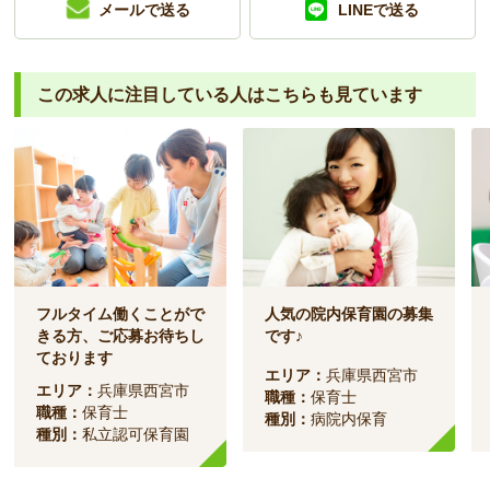
メールで送る
LINEで送る
この求人に注目している人は
こちらも見ています
フルタイム働くことがで
人気の院内保育園の募集
きる方、ご応募お待ちし
です♪
ております
エリア：
兵庫県西宮市
エリア：
兵庫県西宮市
職種：
保育士
職種：
保育士
種別：
病院内保育
種別：
私立認可保育園