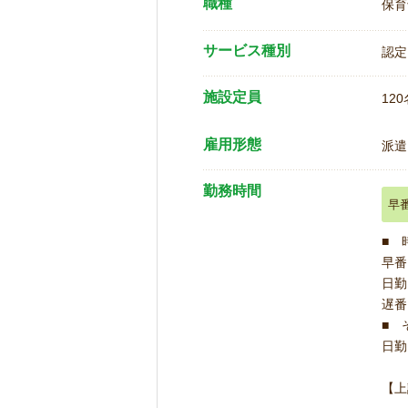
職種
保育
サービス種別
認定
施設定員
120
雇用形態
派遣
勤務時間
早
■ 
早番 
日勤 
遅番 
■ 
日勤 
【上