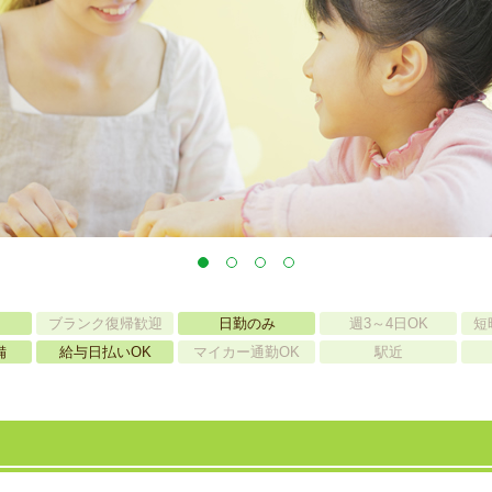
ブランク復帰歓迎
日勤のみ
週3～4日OK
短
備
給与日払いOK
マイカー通勤OK
駅近