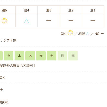
週5
週4
週3
週2
週1
◎
△
ー
ー
ー
◎
OK!
／ 相談
△
／ NG ー
：シフト制
火
水
木
金
土
日
祝
記以外の曜日も相談可】
OK
士
験OK