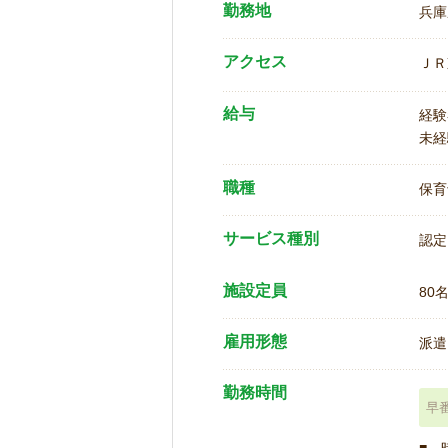
勤務地
兵庫
アクセス
ＪＲ
給与
経験
未経
職種
保育
サービス種別
認定
施設定員
80
雇用形態
派遣
勤務時間
早