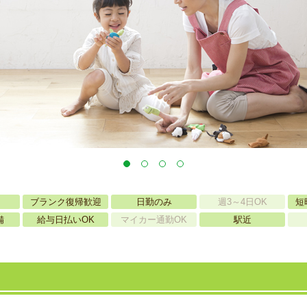
ブランク復帰歓迎
日勤のみ
週3～4日OK
短
備
給与日払いOK
マイカー通勤OK
駅近