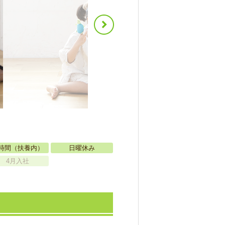
時間（扶養内）
日曜休み
4月入社