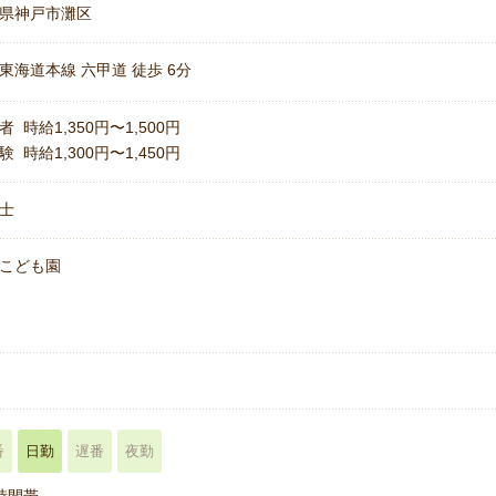
県神戸市灘区
東海道本線 六甲道 徒歩 6分
者 時給1,350円〜1,500円
験 時給1,300円〜1,450円
士
こども園
名
番
日勤
遅番
夜勤