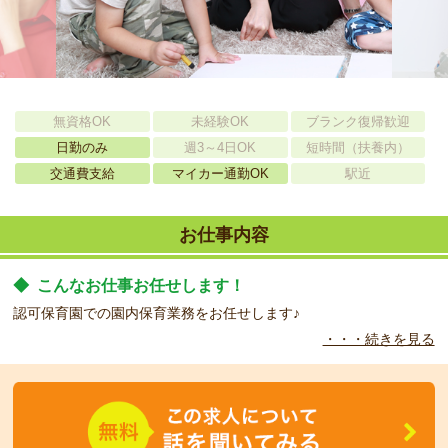
無資格OK
未経験OK
ブランク復帰歓迎
日勤のみ
週3～4日OK
短時間（扶養内）
交通費支給
マイカー通勤OK
駅近
お仕事内容
◆
こんなお仕事お任せします！
認可保育園での園内保育業務をお任せします♪
・・・続きを見る
◆
こんな職場です！
アットホームできれいな保育園です☆
◆
こんな方をお待ちしています！
何よりも、笑顔で業務に取り組める方をお待ちしております！！