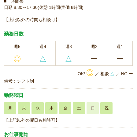
■ 時間帯
日勤 8:30～17:30(休憩 1時間/実働 8時間)
【上記以外の時間も相談可】
勤務日数
週5
週4
週3
週2
週1
◎
△
△
ー
ー
◎
OK!
／ 相談
△
／ NG ー
備考：シフト制
勤務曜日
月
火
水
木
金
土
日
祝
【上記以外の曜日も相談可】
お仕事開始