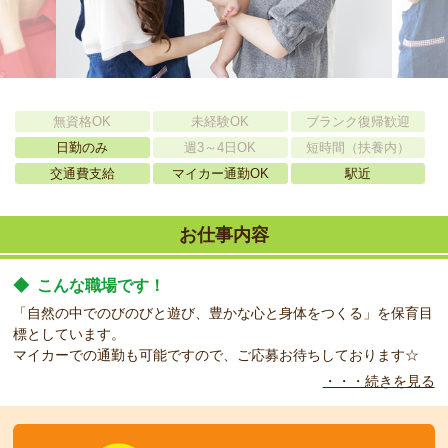
無資格OK
未経験OK
ブランク復帰歓迎
日勤のみ
週3～4日OK
短時間（扶養内）
交通費支給
マイカー通勤OK
駅近
お仕事内容
◆
こんな職場です！
「自然の中でのびのびと遊び、豊かな心と身体をつくる」を保育目
標としています。
マイカーでの通勤も可能ですので、ご応募お待ちしております☆
・・・続きを見る
◆
こんな方をお待ちしています！
長期勤務できる方、お待ちしております。
明るく元気な方、ぜひご応募ください！