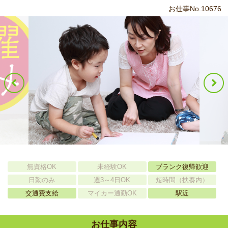
お仕事No.10676
無資格OK
未経験OK
ブランク復帰歓迎
日勤のみ
週3～4日OK
短時間（扶養内）
交通費支給
マイカー通勤OK
駅近
お仕事内容