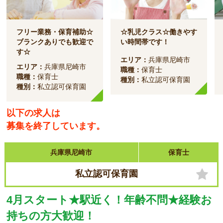
フリー業務・保育補助☆
☆乳児クラス☆働きやす
ブランクありでも歓迎で
い時間帯です！
す☆
エリア：
兵庫県尼崎市
エリア：
兵庫県尼崎市
職種：
保育士
職種：
保育士
種別：
私立認可保育園
種別：
私立認可保育園
以下の求人は
募集を終了しています。
兵庫県尼崎市
保育士
私立認可保育園
4月スタート★駅近く！年齢不問★経験お
持ちの方大歓迎！