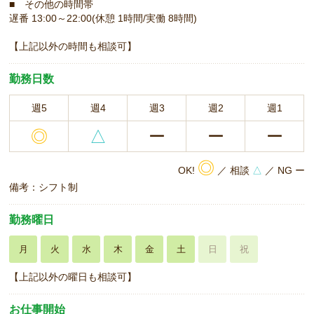
■ その他の時間帯
遅番 13:00～22:00(休憩 1時間/実働 8時間)
【上記以外の時間も相談可】
勤務日数
週5
週4
週3
週2
週1
◎
△
ー
ー
ー
◎
OK!
／ 相談
△
／ NG ー
備考：シフト制
勤務曜日
月
火
水
木
金
土
日
祝
【上記以外の曜日も相談可】
お仕事開始