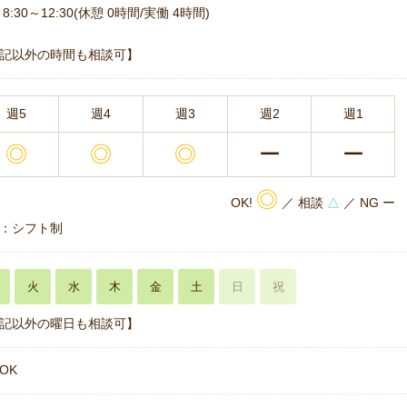
8:30～12:30(休憩 0時間/実働 4時間)
記以外の時間も相談可】
週5
週4
週3
週2
週1
◎
◎
◎
ー
ー
◎
OK!
／ 相談
△
／ NG ー
：シフト制
火
水
木
金
土
日
祝
記以外の曜日も相談可】
OK