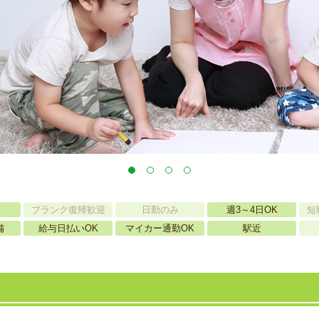
ブランク復帰歓迎
日勤のみ
週3～4日OK
短
備
給与日払いOK
マイカー通勤OK
駅近