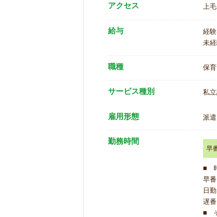
アクセス
上毛
給与
経験
未経
職種
保育
サービス種別
私立
雇用形態
派遣
勤務時間
早
■ 
早番 
日勤 
遅番 
■ 