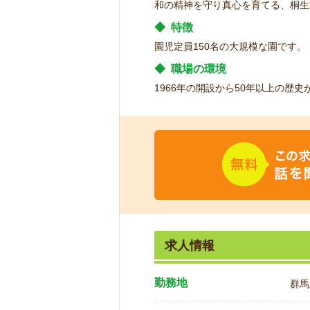
和の精神を守り真心を育てる、桐生
◆
特徴
園児定員150名の大規模な園です。
◆
職場の環境
1966年の開設から50年以上の歴
求人情報
勤務地
群馬