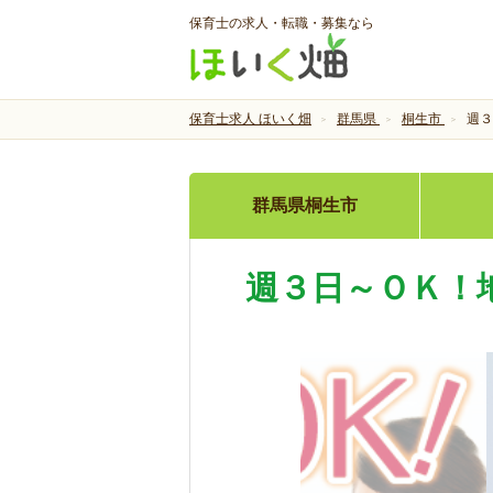
保育士の求人・転職・募集なら
保育士求人 ほいく畑
群馬県
桐生市
週３
群馬県桐生市
週３日～ＯＫ！