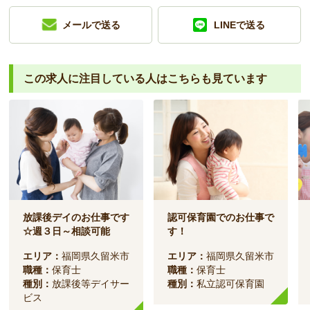
メールで送る
LINEで送る
この求人に注目している人は
こちらも見ています
放課後デイのお仕事です
認可保育園でのお仕事で
☆週３日～相談可能
す！
エリア：
福岡県久留米市
エリア：
福岡県久留米市
職種：
保育士
職種：
保育士
種別：
放課後等デイサー
種別：
私立認可保育園
ビス