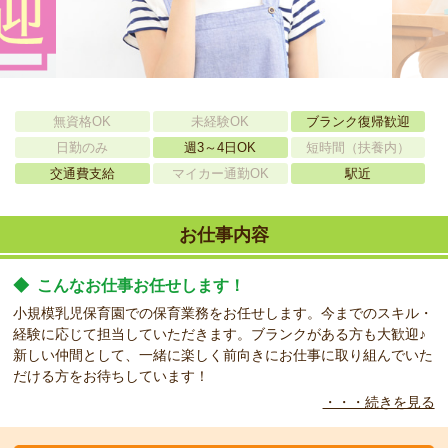
無資格OK
未経験OK
ブランク復帰歓迎
日勤のみ
週3～4日OK
短時間（扶養内）
交通費支給
マイカー通勤OK
駅近
お仕事内容
◆
こんなお仕事お任せします！
小規模乳児保育園での保育業務をお任せします。今までのスキル・
経験に応じて担当していただきます。ブランクがある方も大歓迎♪
新しい仲間として、一緒に楽しく前向きにお仕事に取り組んでいた
だける方をお待ちしています！
・・・続きを見る
◆
こんな職場です！
周辺環境と相まって、とてもアットホームな雰囲気の園です。