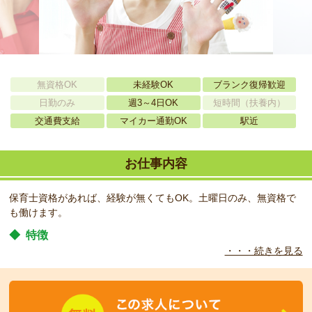
無資格OK
未経験OK
ブランク復帰歓迎
日勤のみ
週3～4日OK
短時間（扶養内）
交通費支給
マイカー通勤OK
駅近
お仕事内容
保育士資格があれば、経験が無くてもOK。土曜日のみ、無資格で
も働けます。
◆
特徴
・・・続きを見る
子どもたちが主体となる自由保育を大事にし、子どもたちが自主的
に動けるような保育を行っています。定員60名の認可保育園で
す。