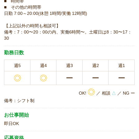
■ 時間帯
■ その他の時間帯
日勤 7:00～20:00(休憩 1時間/実働 12時間)
【上記以外の時間も相談可】
備考：7：00〜20：00の内、実働6時間〜。土曜日は8：30〜17：
30
勤務日数
週5
週4
週3
週2
週1
◎
◎
ー
ー
ー
◎
OK!
／ 相談
△
／ NG ー
備考：シフト制
お仕事開始
即日OK
応募資格