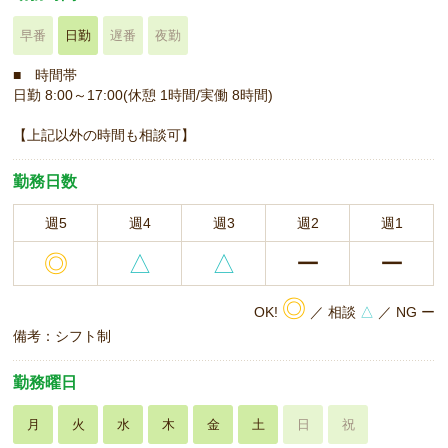
早番
日勤
遅番
夜勤
■ 時間帯
日勤 8:00～17:00(休憩 1時間/実働 8時間)
【上記以外の時間も相談可】
勤務日数
週5
週4
週3
週2
週1
◎
△
△
ー
ー
◎
OK!
／ 相談
△
／ NG ー
備考：シフト制
勤務曜日
月
火
水
木
金
土
日
祝