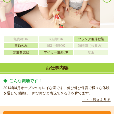
無資格OK
未経験OK
ブランク復帰歓迎
日勤のみ
週3～4日OK
短時間（扶養内）
交通費支給
マイカー通勤OK
駅近
お仕事内容
◆
こんな職場です！
2014年4月オープンのキレイな園です。伸び伸び保育で様々な体験
を通して感動し、伸び伸びと表現できる子を育てます。
・・・続きを見る
◆
こんな方をお待ちしています！
ほぼ平日のみで固定シフト働けるので安心です！車通勤可！先輩職
員が丁寧に教えますので安心してくださいね。