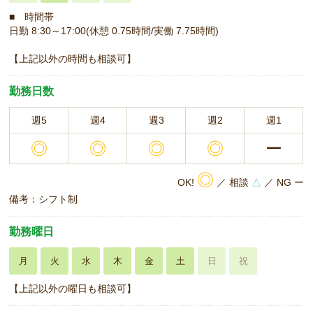
■ 時間帯
日勤 8:30～17:00(休憩 0.75時間/実働 7.75時間)
【上記以外の時間も相談可】
勤務日数
週5
週4
週3
週2
週1
◎
◎
◎
◎
ー
◎
OK!
／ 相談
△
／ NG ー
備考：シフト制
勤務曜日
月
火
水
木
金
土
日
祝
【上記以外の曜日も相談可】