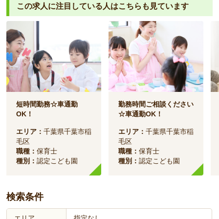
この求人に注目している人は
こちらも見ています
短時間勤務☆車通勤
勤務時間ご相談ください
OK！
☆車通勤OK！
エリア：
千葉県千葉市稲
エリア：
千葉県千葉市稲
毛区
毛区
職種：
保育士
職種：
保育士
種別：
認定こども園
種別：
認定こども園
検索条件
エリア
指定なし