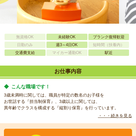
無資格OK
未経験OK
ブランク復帰歓迎
日勤のみ
週3～4日OK
短時間（扶養内）
交通費支給
マイカー通勤OK
駅近
お仕事内容
◆
こんな職場です！
3歳未満時に関しては、職員が特定の数名のお子様を
お世話する『担当制保育』、3歳以上に関しては、
異年齢でクラスを構成する『縦割り保育』を行っています。
・・・続きを見る
◆
こんな方をお待ちしています！
勤務時間相談可。担当クラス未定。
あなたのご希望やご経歴により、ご相談させていただきます。未経