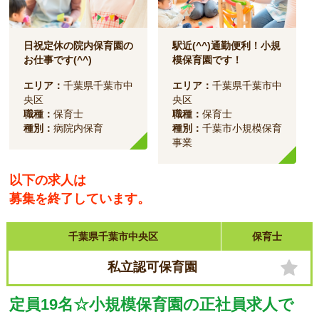
日祝定休の院内保育園の
駅近(^^)通勤便利！小規
お仕事です(^^)
模保育園です！
エリア：
千葉県千葉市中
エリア：
千葉県千葉市中
央区
央区
職種：
保育士
職種：
保育士
種別：
病院内保育
種別：
千葉市小規模保育
事業
以下の求人は
募集を終了しています。
千葉県千葉市中央区
保育士
私立認可保育園
定員19名☆小規模保育園の正社員求人で