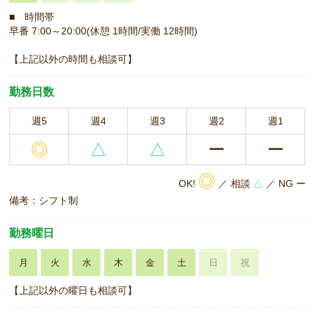
■ 時間帯
早番 7:00～20:00(休憩 1時間/実働 12時間)
【上記以外の時間も相談可】
勤務日数
週5
週4
週3
週2
週1
◎
△
△
ー
ー
◎
OK!
／ 相談
△
／ NG ー
備考：シフト制
勤務曜日
月
火
水
木
金
土
日
祝
【上記以外の曜日も相談可】