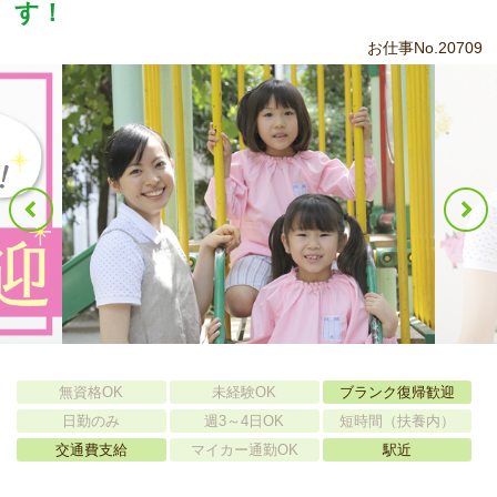
す！
お仕事No.20709
無資格OK
未経験OK
ブランク復帰歓迎
日勤のみ
週3～4日OK
短時間（扶養内）
交通費支給
マイカー通勤OK
駅近