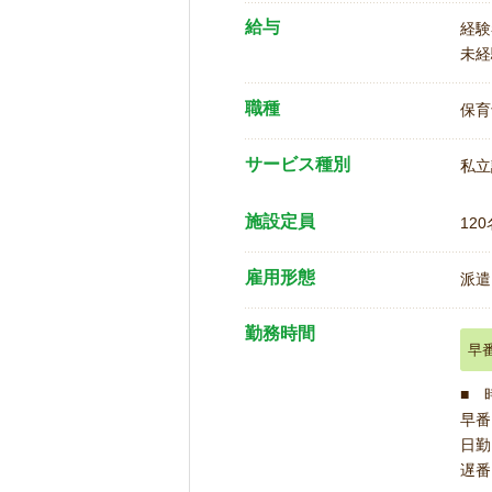
給与
経験
未経
職種
保育
サービス種別
私立
施設定員
120
雇用形態
派遣
勤務時間
早
■ 
早番 
日勤 
遅番 