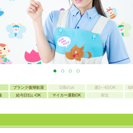
ブランク復帰歓迎
日勤のみ
週3～4日OK
短
備
給与日払いOK
マイカー通勤OK
駅近