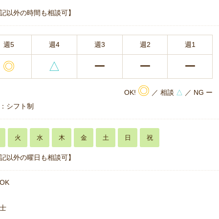
記以外の時間も相談可】
週5
週4
週3
週2
週1
◎
△
ー
ー
ー
◎
OK!
／ 相談
△
／ NG ー
：シフト制
火
水
木
金
土
日
祝
記以外の曜日も相談可】
OK
士